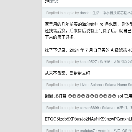
@
cntvc
Replied to a topic by
dassh
生活
净水器换滤芯话术
›
›
家里用的几年前买的海尔统帅 ro 净水器，具
还找售后换，后来售后说有上门费了后，就自己
下来的黑了好多。
找了下记录，2024 年 7 月自己买的 A 级滤芯 40
Replied to a topic by
koala9527
程序员
大家引以为
›
›
从来不备案，爱封封去吧
Replied to a topic by
Livid
Solana
Solana Name Se
›
›
谢谢 求打赏 😅😅😅😅😅😅😅😅😅😅😅.sol 已用站
Replied to a topic by
carson8899
Solana
兄弟们，
›
›
ETQG5fzqb5XP8usJo2NAsf1KS9nzwPGcnxn
Replied to a topic by
eratpfus7
Android
八年 IO
›
›