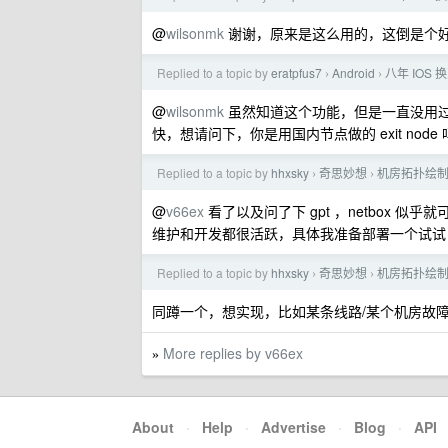
@
wilsonmk
谢谢，原来是这么用的，这倒是个
Replied to a topic by
eratpfus7
Android
八年 IO
›
›
@
wilsonmk
虽然知道这个功能，但是一直没用
快，想请问下，你是用国内节点做的 exit node
Replied to a topic by
hhxsky
奇思妙想
机房拓扑绘制及
›
›
@
v66ex
看了以及问了下 gpt ，netbox 似
维护和开发都很活跃，具体我准备部署一个试试
Replied to a topic by
hhxsky
奇思妙想
机房拓扑绘制及
›
›
同蹲一个，想实现，比如某条线路/某个机房故
More replies by v66ex
»
About
·
Help
·
Advertise
·
Blog
·
API