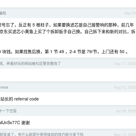
骗局
Mar 3
体型号忘了，反正有 5 根柱子，如果要换滤芯是自己报警响的那种，前几年
京东买滤芯小黄鱼上买了个拆卸扳手自己换。自己拆下来和新的对比，拆
 块钱。如果找售后换，第 1 节 49 ，2-4 节是 79/节，上门还有 50 。
戒，弄着好玩的网站被社区警告整改了
Sep 17, 202
rvice
Aug 12, 202
长的 referral code
补一下空投
Jul 28, 202
LMJnSv77C 谢谢
S 换到安卓了，有什么能提升使用体验的技巧能分享下吗
May 13, 202