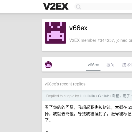
v66ex
V2EX member #344257, joined on
v66ex
提问
技术
v66ex's recent replies
Replied to a topic by
liuliuliuliu
GitHub
卧槽，用了 
›
›
看了你的的回复，我想起我也被封过，大概在 2024
掉，我就去骂他，导致我被误封了，账号被标记为 Sp
了。