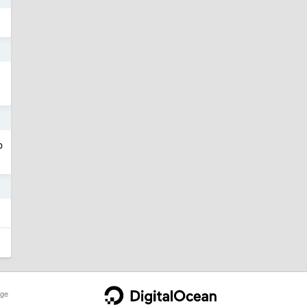
5
5
b
5
ge