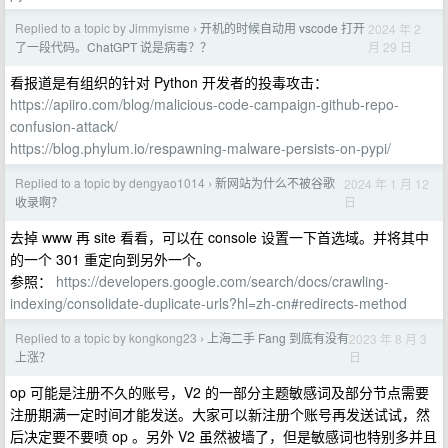
Replied to a topic by Jimmyisme
开机的时候自动用 vscode 打开
2024 年 2
›
月 29 日
了一段代码。ChatGPT 说是病毒？？
看报道是有组织的针对 Python 开发者的投毒攻击：
https://apiiro.com/blog/malicious-code-campaign-github-repo-
confusion-attack/
https://blog.phylum.io/respawning-malware-persists-on-pypi/
Replied to a topic by dengyao1014
新网站为什么不被谷歌
2024 年 1 月 12
›
日
收录啊？
去掉 www 再 site 看看，可以在 console 设置一下首选域。并将其中
的一个 301 重定向到另外一个。
参照：
https://developers.google.com/search/docs/crawling-
indexing/consolidate-duplicate-urls?hl=zh-cn#redirects-method
Replied to a topic by kongkong23
上海二手 Fang 到底有没有
2023 年 8 月 3
›
日
上涨？
op 可能是注册不久的账号，V2 的一部分主题敏感词及部分节点需要
注册期满一定时间才能发送。大家可以新注册个账号再发送试试，然
后决定要不要喷 op 。另外 V2 虽然被墙了，但是敏感词也特别多并且