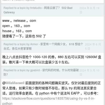
Replied to a topic by tmtstudio
网易云崩了？ 502 Bad
2024 年 8 月 19
›
日
Gateway
www 。netease 。com
open 。163 。com
house 。163 。com
随便看了一下，这些也 502 了
Replied to a topic by Armor
家里有一个网瘾少女， 618 想组个
2024 年 6 月
›
5 日
台式，各位大佬掌掌眼
晚上八点去抖音抢个 1000-120 的券，880 左右可以买到 12600kf 盒
装，散片凑一下单大概可以比盒装少五十左右。
Replied to a topic by gpsbird
读代码的时候，什么时刻最破
2024 年 5 月 10
›
日
防？
@
MillaMaxwell
前面提到的各种问题确实逆天。仅针对最后提到的正
常人思维，如果只有少数时候值不存在，那么 try 的用法其实更合
适，运行效率会更高。在 python 中有个说法叫 EAFP ，可以参考：
https://stackoverflow.com/questions/1835756/using-try-vs-if-in-
python