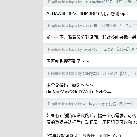
Replied to a topic by
linxuanzhao9527
推广
[送码×
›
›
AENAW8L46PXT6HMJRP 已用，感谢 op..
Replied to a topic by
vace
推广
[抽奖第二年] 再送 
›
›
参与一下，看看缘分到没到，我对茶叶兴趣一般
Replied to a topic by
fever105
macOS
我又来送码了，
›
›
国区咋也搜不到了～～
Replied to a topic by
cheny233
分享创造
[送码] 写
›
›
求个兑换码，感谢～～～
dmNmZ2VyQGdtYWlsLmNvbQ==
Replied to a topic by
wddwycc
分享创造
做了一个「
›
›
如果有计划持续迭代的话，提一个小需求，可否和 a
康的数据在达标后自动记录。用药记录可以和 ap
(这样我就可以尝试替换掉 habitify 了。)