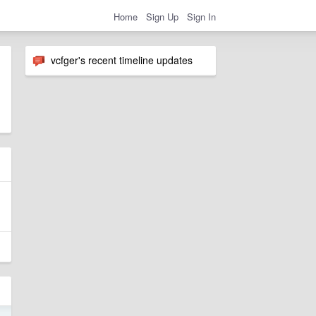
Home
Sign Up
Sign In
vcfger's recent timeline updates