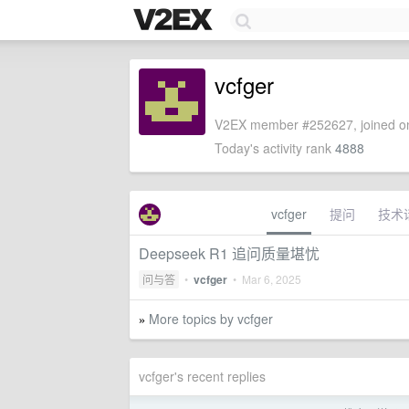
vcfger
V2EX member #252627, joined on
Today's activity rank
4888
vcfger
提问
技术
Deepseek R1 追问质量堪忧
问与答
•
vcfger
•
Mar 6, 2025
More topics by vcfger
»
vcfger's recent replies