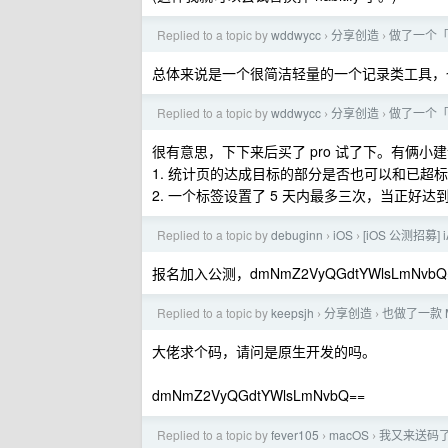
Replied to a topic by
wddwycc
分享创造
做了一个「
›
›
总体来说是一个很简洁轻量的一个记录类工具，
Replied to a topic by
wddwycc
分享创造
做了一个「
›
›
很有意思，下下来后买了 pro 试了下。有俩小
1. 统计页的达成目标的部分是否也可以和已超
2. 一个标签设置了 5 天内最多三次，当正好
Replied to a topic by
debuginn
iOS
[iOS 公测招募]
›
›
报名加入公测，dmNmZ2VyQGdtYWlsLmNvbQ
Replied to a topic by
keepsjh
分享创造
也做了一款 M
›
›
大佬求个码，请问是原生开发的吗。
dmNmZ2VyQGdtYWlsLmNvbQ==
Replied to a topic by
fever105
macOS
我又来送码了，
›
›