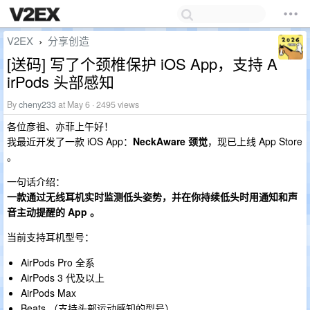
V2EX
分享创造
›
[送码] 写了个颈椎保护 iOS App，支持 A
irPods 头部感知
By
cheny233
at May 6 · 2495 views
各位彦祖、亦菲上午好！
我最近开发了一款 iOS App：
NeckAware 颈觉
，现已上线 App Store
。
一句话介绍：
一款通过无线耳机实时监测低头姿势，并在你持续低头时用通知和声
音主动提醒的 App 。
当前支持耳机型号：
AirPods Pro 全系
AirPods 3 代及以上
AirPods Max
Beats （支持头部运动感知的型号）