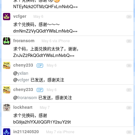
NTEyNzk2OTMzQHFxLmNvbQ==
vcfger
May 6
34
求个兑换码，感谢～～～
dmNmZ2VyQGdtYWlsLmNvbQ==
froransom
May 6 via iPhone
35
求个码，上面兑换的太快了，谢谢，
ZnJvZ2RkQGdtYWlsLmNvbQ==
cheny233
May 6
OP
36
@
yxlian
@
vcfger
已发送，感谢关注
cheny233
May 6
OP
37
@
froransom
已发送，感谢关注
lockheart
May 7
38
求个兑换码，感谢
bG9ja2hlYXJ0QGR1Y2suY29t
in211240520
May 7 via iPhone
39