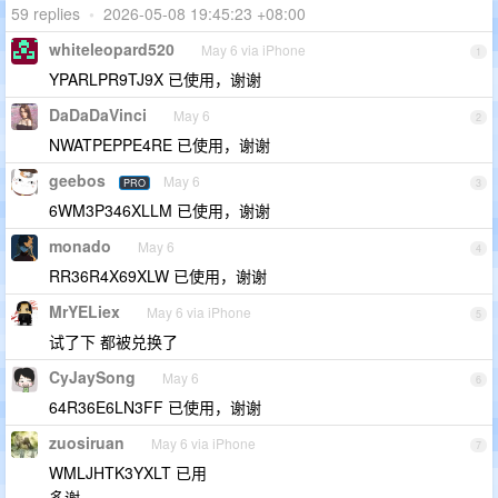
59 replies
•
2026-05-08 19:45:23 +08:00
whiteleopard520
May 6 via iPhone
1
YPARLPR9TJ9X 已使用，谢谢
DaDaDaVinci
May 6
2
NWATPEPPE4RE 已使用，谢谢
geebos
May 6
PRO
3
6WM3P346XLLM 已使用，谢谢
monado
May 6
4
RR36R4X69XLW 已使用，谢谢
MrYELiex
May 6 via iPhone
5
试了下 都被兑换了
CyJaySong
May 6
6
64R36E6LN3FF 已使用，谢谢
zuosiruan
May 6 via iPhone
7
WMLJHTK3YXLT 已用
多谢