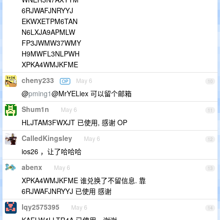
6RJWAFJNRYYJ
EKWXETPM6TAN
N6LXJA9APMLW
FP3JWMW37WMY
H9MWFL3NLPWH
XPKA4WMJKFME
cheny233
May 6
OP
10
@
pming1
@MrYELiex 可以留个邮箱
Shum1n
May 6
11
HLJTAM3FWXJT 已使用, 感谢 OP
CalledKingsley
May 6
12
ios26 ，让了哈哈哈
abenx
May 6
13
XPKA4WMJKFME 谁兑换了不留信息. 靠
6RJWAFJNRYYJ 已使用 感谢
lqy2575395
May 6
14