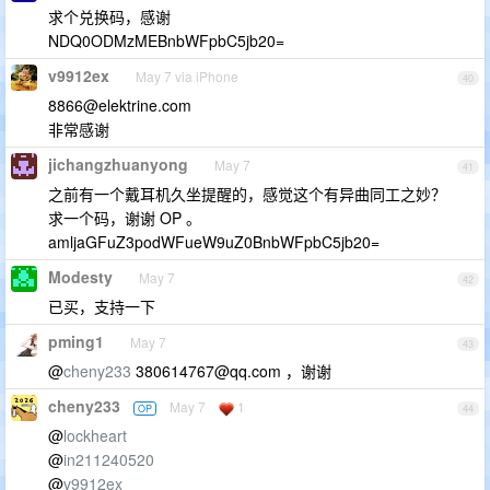
求个兑换码，感谢
NDQ0ODMzMEBnbWFpbC5jb20=
v9912ex
May 7 via iPhone
40
8866@elektrine.com
非常感谢
jichangzhuanyong
May 7
41
之前有一个戴耳机久坐提醒的，感觉这个有异曲同工之妙？
求一个码，谢谢 OP 。
amljaGFuZ3podWFueW9uZ0BnbWFpbC5jb20=
Modesty
May 7
42
已买，支持一下
pming1
May 7
43
@
cheny233
380614767@qq.com
，谢谢
cheny233
May 7
1
OP
44
@
lockheart
@
in211240520
@
v9912ex