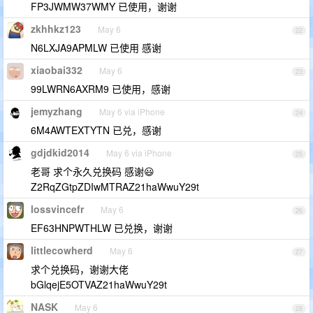
FP3JWMW37WMY 已使用，谢谢
zkhhkz123
May 6
22
N6LXJA9APMLW 已使用 感谢
xiaobai332
May 6
23
99LWRN6AXRM9 已使用，感谢
jemyzhang
May 6 via iPhone
24
6M4AWTEXTYTN 已兑，感谢
gdjdkid2014
May 6 via iPhone
25
老哥 求个永久兑换码 感谢😃
Z2RqZGtpZDIwMTRAZ21haWwuY29t
lossvincefr
May 6
26
EF63HNPWTHLW 已兑换，谢谢
littlecowherd
May 6
27
求个兑换码，谢谢大佬
bGlqejE5OTVAZ21haWwuY29t
NASK
May 6
28