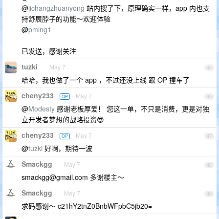
@
jichangzhuanyong
站内搜了下，原理确实一样，app 内也支
持舒展脖子的功能～欢迎体验
@
pming1
已发送，感谢关注
tuzki
May 7
45
哈哈，我也做了一个 app ，不过还没上线 跟 OP 撞车了
cheny233
May 7
OP
46
@
Modesty
感谢老板厚爱！ 您这一单，不只是消费，更是对独
立开发者梦想的战略投资😎
cheny233
May 7
OP
47
@
tuzki
好啊，期待一波
Smackgg
May 7
48
smackgg@gmail.com
多谢楼主～
Smackgg
May 7
49
求码感谢～ c21hY2tnZ0BnbWFpbC5jb20=