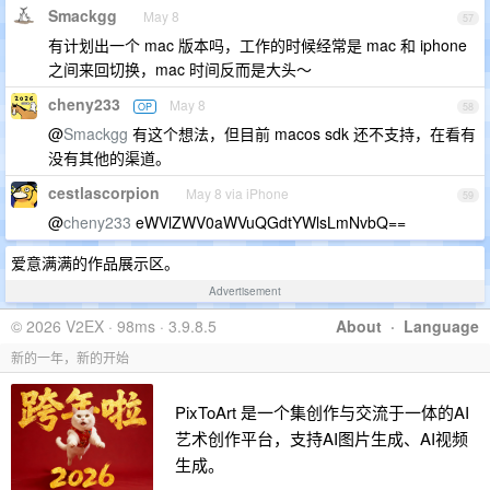
Smackgg
May 8
57
有计划出一个 mac 版本吗，工作的时候经常是 mac 和 iphone
之间来回切换，mac 时间反而是大头～
cheny233
May 8
OP
58
@
Smackgg
有这个想法，但目前 macos sdk 还不支持，在看有
没有其他的渠道。
cestlascorpion
May 8 via iPhone
59
@
cheny233
eWVlZWV0aWVuQGdtYWlsLmNvbQ==
爱意满满的作品展示区。
Advertisement
© 2026 V2EX · 98ms · 3.9.8.5
About
·
Language
新的一年，新的开始
PixToArt 是一个集创作与交流于一体的AI
艺术创作平台，支持AI图片生成、AI视频
生成。