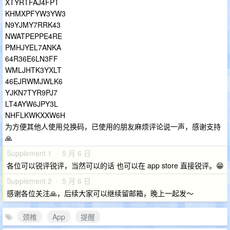
XTYRTFAJ4FPT
KHMXPFYW3YW3
N9YJMY7RRK43
NWATPEPPE4RE
PMHJYEL7ANKA
64R36E6LN3FF
WMLJHTK3YXLT
46EJRWMJWLK6
YJKN7TYR9PJ7
LT4AYW6JPY3L
NHFLKWKXXW6H
为方便其他人使用兑换码，已使用的朋友麻烦评论说一声，感谢支持
🙏
Supplement 1 · 5 月 6 日
各位可以锐评锐评，当然可以的话 也可以在 app store 直接锐评。😁
Supplement 2 · 5 月 6 日
感谢各位关注🙏，后续大家可以继续留邮箱，晚上一起发～
颈椎
App
提醒