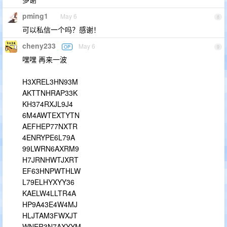
pming1
May 6
8
可以私信一个吗？感谢！
cheny233
May 6
OP
9
嘿嘿 再来一波
H3XREL3HN93M
AKTTNHRAP33K
KH374RXJL9J4
6M4AWTEXTYTN
AEFHEP77NXTR
4ENRYPE6L79A
99LWRN6AXRM9
H7JRNHWTJXRT
EF63HNPWTHLW
L79ELHYXYY36
KAELW4LLTR4A
HP9A43E4W4MJ
HLJTAM3FWXJT
WNER3N7AXYYM