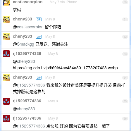
cestlascorpion
May 7 via iPhone
50
求码
cheny233
May 8
OP
51
@
cestlascorpion
留个邮箱
cheny233
May 8
OP
52
@
Smackgg
已发送，感谢关注
rj15295774336
May 8
53
@
cheny233
https://img.cdn1.vip/i/69fd4ac484a80_1778207428.webp
cheny233
May 8
OP
54
@
rj15295774336
看来我的设计审美还是要提升提升🤣 目前样
式排版就是这样的
rj15295774336
May 8
55
@
cheny233
rj15295774336
May 8
56
@
rj15295774336
点快啦 好的 因为它每项紧贴一起了