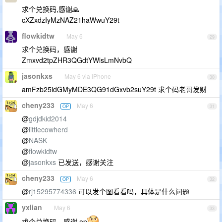
求个兑换码,感谢🙏
cXZxdzIyMzNAZ21haWwuY29t
flowkidtw
May 6
29
求个兑换码，感谢
Zmxvd2tpZHR3QGdtYWlsLmNvbQ
jasonkxs
May 6 via iPhone
30
amFzb25idGMyMDE3QG91dGxvb2suY29t 求个码老哥发财
cheny233
May 6
OP
31
@
gdjdkid2014
@
littlecowherd
@
NASK
@
flowkidtw
@
jasonkxs
已发送，感谢关注
cheny233
May 6
OP
32
@
rj15295774336
可以发个图看看吗，具体是什么问题
yxlian
May 6
33
求个兑换码，感谢 op