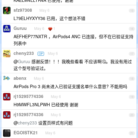
KAELW4LLTR4A 已使用，谢谢
sfz97308
May 6
15
L79ELHYXYY36 已用，这个想法不错
Guruu
May 6
1
16
AEFHEP77NXTR ，AirPods4 ANC 已连接，但不在已验证支持
列表中
cheny233
May 6
OP
17
@
Guruu
感谢反馈！！！我晚些看看 不应该啊🤔。我没有用过
这个型号验证过。
abenx
May 6
18
AirPods Pro 3 尚未进入已验证支援名单什么意思? 不能用吗
rj15295774336
May 6
19
H9MWFL3NLPWH 已经使用 谢谢
rj15295774336
May 6
20
@
cheny233
设置页样式有问题
EGOISTK21
May 6
21