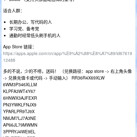
适合人群：
长期办公、写代码的人
学习党、备考党
通勤时经常低头刷手机的人
App Store 链接：
https://apps.apple.com/cn/app/%E9%A2%88%E8%A7%89/id67619
12488
多的不说，少的不唠，送码！ （兑换路径：app store -> 右上角头像
-> 兑换充值卡或代码 -> 手动输入） RR36R4X69XLW
6WM3P346XLLM
KLPFA3WT4Y67
6HNWX3AJFEXR
PN3YWKLFNJX9
YPARLPR9TJ9X
NMJM7LJ7A3NE
AP66JL79MWMN
3PPRYJ4WE9EL