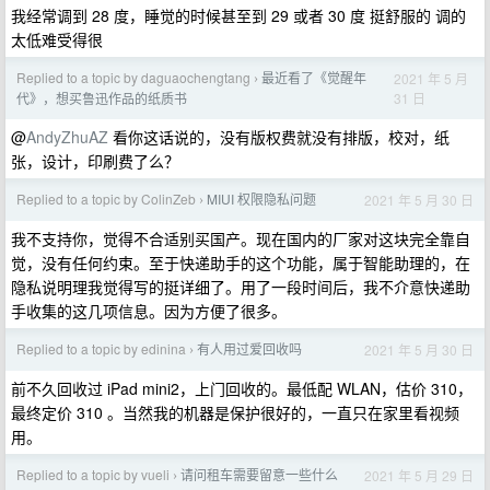
我经常调到 28 度，睡觉的时候甚至到 29 或者 30 度 挺舒服的 调的
太低难受得很
Replied to a topic by daguaochengtang
最近看了《觉醒年
2021 年 5 月
›
31 日
代》，想买鲁迅作品的纸质书
@
AndyZhuAZ
看你这话说的，没有版权费就没有排版，校对，纸
张，设计，印刷费了么？
Replied to a topic by ColinZeb
MIUI 权限隐私问题
2021 年 5 月 30 日
›
我不支持你，觉得不合适别买国产。现在国内的厂家对这块完全靠自
觉，没有任何约束。至于快递助手的这个功能，属于智能助理的，在
隐私说明理我觉得写的挺详细了。用了一段时间后，我不介意快递助
手收集的这几项信息。因为方便了很多。
Replied to a topic by edinina
有人用过爱回收吗
2021 年 5 月 30 日
›
前不久回收过 iPad mini2，上门回收的。最低配 WLAN，估价 310，
最终定价 310 。当然我的机器是保护很好的，一直只在家里看视频
用。
Replied to a topic by vueli
请问租车需要留意一些什么
2021 年 5 月 29 日
›