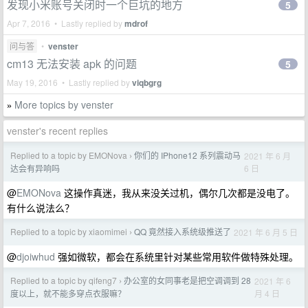
发现小米账号关闭时一个巨坑的地方
5
Apr 7, 2016 • Lastly replied by
mdrof
问与答
•
venster
cm13 无法安装 apk 的问题
5
May 19, 2016 • Lastly replied by
viqbgrg
More topics by venster
»
venster's recent replies
Replied to a topic by EMONova
你们的 IPhone12 系列震动马
2021 年 6 月
›
6 日
达会有异响吗
@
EMONova
这操作真迷，我从来没关过机，偶尔几次都是没电了。
有什么说法么？
Replied to a topic by xiaomimei
QQ 竟然接入系统级推送了
2021 年 6 月 5 日
›
@
djoiwhud
强如微软，都会在系统里针对某些常用软件做特殊处理。
Replied to a topic by qifeng7
办公室的女同事老是把空调调到 28
2021 年 6
›
月 4 日
度以上，就不能多穿点衣服嘛？