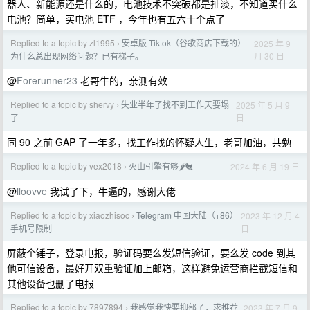
器人、新能源还是什么的，电池技术不突破都是扯淡，不知道买什么
电池？简单，买电池 ETF ，今年也有五六十个点了
Replied to a topic by zl1995
安卓版 Tiktok（谷歌商店下载的）
2025 年 9
›
月 30 日
为什么总出现网络问题？已有梯子。
@
Forerunner23
老哥牛的，亲测有效
Replied to a topic by shervy
失业半年了找不到工作天要塌
2025 年 5 月 9
›
日
了
同 90 之前 GAP 了一年多，找工作找的怀疑人生，老哥加油，共勉
Replied to a topic by vex2018
火山引擎有够🌶︎🐔
2024 年 6 月 19 日
›
@
lloovve
我试了下，牛逼的，感谢大佬
Replied to a topic by xiaozhisoc
Telegram 中国大陆（+86）
2023 年 12 月 4
›
日
手机号限制
屏蔽个锤子，登录电报，验证码要么发短信验证，要么发 code 到其
他可信设备，最好开双重验证加上邮箱，这样避免运营商拦截短信和
其他设备也删了电报
Replied to a topic by 7897894
我感觉我快要抑郁了，求推荐
2023 年 7 月 9
›