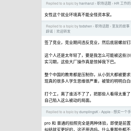
Replied to a topic by
hanhanzi
职场话题
HR 工作
›
›
女性这个就业环境真不能全怪资本家。
Replied to a topic by
todshen
职场话题
室友的故事
›
›
辟谣｜欢迎转发
签了竞业，竞业期间违反竞业，然后底层螺丝钉
这个人还是太年轻了，要是我怎么可能被这些沙雕
实习期，这些大厂操作真是惊掉我下巴。
整个中国的教育都是压制你，从小到大都被要求
现真的很多人学生思维很严重，被管的明明白白
打个工，离了谁活不了了，把那些人看得太重了
自己陷入这么被动的局面。
Replied to a topic by
dumplingsK
Apple
想买一个手机
›
›
pro 和 普通的拍照完全是两种体验，即使是
纠结就买更好的，这还用选吗。什么重那些都不是重点