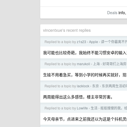
Deals
info,
vincentxue's recent replies
Replied to a topic by
z1s23
Apple
讲一个你最离不
›
›
我可能也比较奇葩，我始终不能习惯安卓的输入
Replied to a topic by
marukoli
上海
好哥哥们上海房
›
›
生娃不用着急买，等到小学的时候再买就好，现
Replied to a topic by
lacklock
东京
东京两周生活初
›
›
两周能得出这么多感悟，楼主非常厉害。
Replied to a topic by
Lowlife
生活
抠抠搜搜的我，
›
›
今天母亲节，点进来之前我还以为这是个抖机灵的