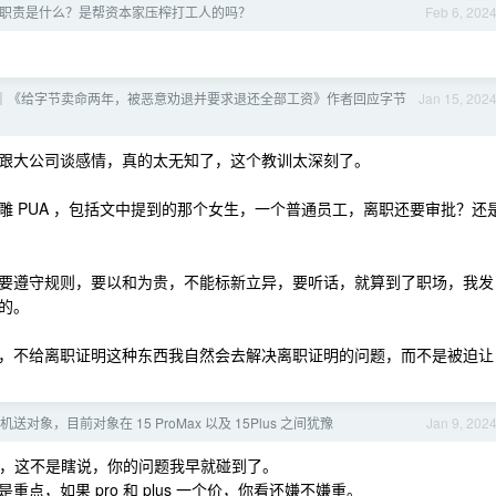
的职责是什么？是帮资本家压榨打工人的吗？
Feb 6, 202
｜《给字节卖命两年，被恶意劝退并要求退还全部工资》作者回应字节
Jan 15, 202
跟大公司谈感情，真的太无知了，这个教训太深刻了。
 PUA ，包括文中提到的那个女生，一个普通员工，离职还要审批？还
要遵守规则，要以和为贵，不能标新立异，要听话，就算到了职场，我发
的。
，不给离职证明这种东西我自然会去解决离职证明的问题，而不是被迫让
送对象，目前对象在 15 ProMax 以及 15Plus 之间犹豫
Jan 9, 202
前置，这不是瞎说，你的问题我早就碰到了。
，如果 pro 和 plus 一个价，你看还嫌不嫌重。