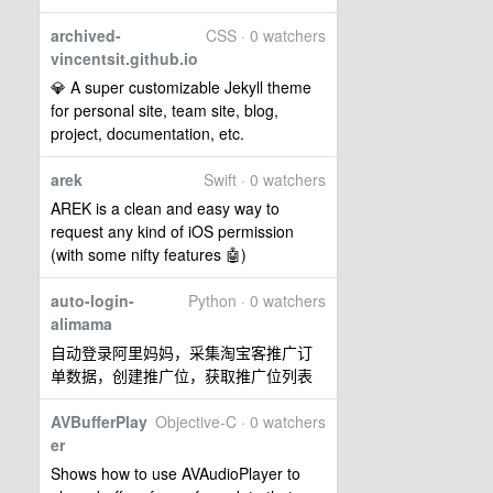
archived-
CSS · 0 watchers
vincentsit.github.io
💎 A super customizable Jekyll theme
for personal site, team site, blog,
project, documentation, etc.
arek
Swift · 0 watchers
AREK is a clean and easy way to
request any kind of iOS permission
(with some nifty features 🤖)
auto-login-
Python · 0 watchers
alimama
自动登录阿里妈妈，采集淘宝客推广订
单数据，创建推广位，获取推广位列表
AVBufferPlay
Objective-C · 0 watchers
er
Shows how to use AVAudioPlayer to