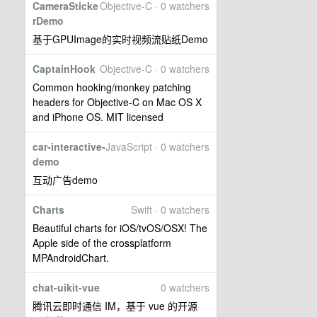
CameraSticke
Objective-C · 0 watchers
rDemo
基于GPUImage的实时视频流贴纸Demo
CaptainHook
Objective-C · 0 watchers
Common hooking/monkey patching
headers for Objective-C on Mac OS X
and iPhone OS. MIT licensed
car-interactive-
JavaScript · 0 watchers
demo
互动广告demo
Charts
Swift · 0 watchers
Beautiful charts for iOS/tvOS/OSX! The
Apple side of the crossplatform
MPAndroidChart.
chat-uikit-vue
0 watchers
腾讯云即时通信 IM，基于 vue 的开源