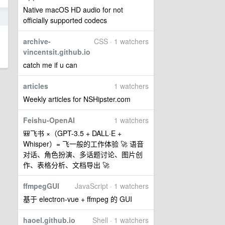
Native macOS HD audio for not
3
officially supported codecs
archive-
CSS · 1 watchers
vincentsit.github.io
catch me if u can
articles
1 watchers
Weekly articles for NSHipster.com
Feishu-OpenAI
1 watchers
🎒飞书 ×（GPT-3.5 + DALL·E +
Whisper）= 飞一般的工作体验 🚀 语音
对话、角色扮演、多话题讨论、图片创
作、表格分析、文档导出 🚀
ffmpegGUI
JavaScript · 1 watchers
基于 electron-vue + ffmpeg 的 GUI
haoel.github.io
Shell · 1 watchers