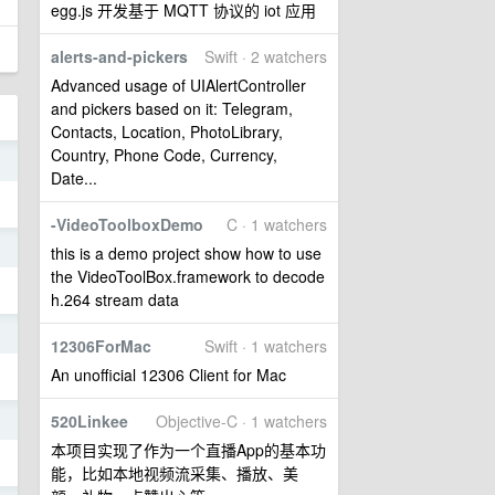
egg.js 开发基于 MQTT 协议的 iot 应用
alerts-and-pickers
Swift · 2 watchers
Advanced usage of UIAlertController
and pickers based on it: Telegram,
Contacts, Location, PhotoLibrary,
Country, Phone Code, Currency,
5
Date...
-VideoToolboxDemo
C · 1 watchers
5
this is a demo project show how to use
the VideoToolBox.framework to decode
h.264 stream data
5
12306ForMac
Swift · 1 watchers
An unofficial 12306 Client for Mac
520Linkee
Objective-C · 1 watchers
5
本项目实现了作为一个直播App的基本功
能，比如本地视频流采集、播放、美