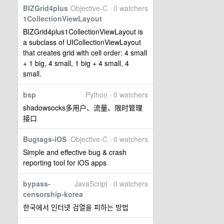
BIZGrid4plus
Objective-C · 0 watchers
1CollectionViewLayout
BIZGrid4plus1CollectionViewLayout is
a subclass of UICollectionViewLayout
that creates grid with cell order: 4 small
+ 1 big, 4 small, 1 big + 4 small, 4
small.
bsp
Python · 0 watchers
shadowsocks多用户、流量、限时管理
接口
Bugtags-iOS
Objective-C · 0 watchers
Simple and effective bug & crash
reporting tool for iOS apps
bypass-
JavaScript · 0 watchers
censorship-korea
한국에서 인터넷 검열을 피하는 방법