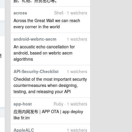
颜、礼物、点赞出心等。
4
across
Shell · 1 watchers
Across the Great Wall we can reach
4
every corner in the world
android-webrtc-aecm
1 watchers
An acoustic echo cancellation for
android, based on webrtc aecm
是
algorithms
API-Security-Checklist
1 watchers
Checklist of the most important security
countermeasures when designing,
testing, and releasing your API
app-host
Ruby · 1 watchers
应用内网发布 | APP OTA | app deploy
4
like fir.im
AppleALC
1 watchers