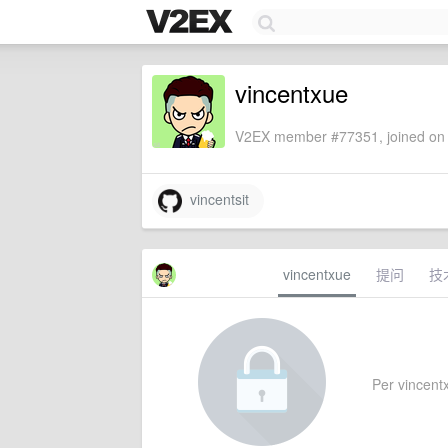
vincentxue
V2EX member #77351, joined on 
vincentsit
vincentxue
提问
技
Per vincentx