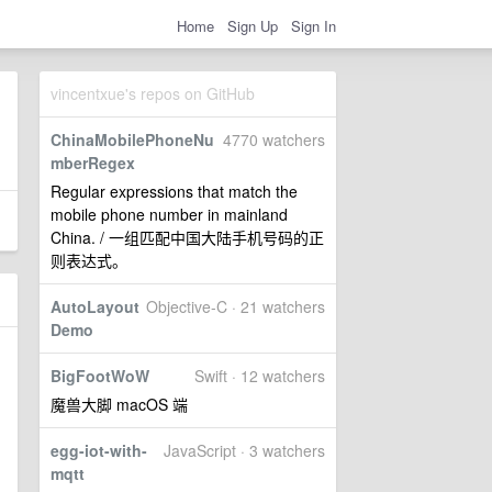
Home
Sign Up
Sign In
vincentxue's repos on GitHub
ChinaMobilePhoneNu
4770 watchers
mberRegex
Regular expressions that match the
mobile phone number in mainland
China. / 一组匹配中国大陆手机号码的正
则表达式。
AutoLayout
Objective-C · 21 watchers
Demo
BigFootWoW
Swift · 12 watchers
魔兽大脚 macOS 端
egg-iot-with-
JavaScript · 3 watchers
mqtt