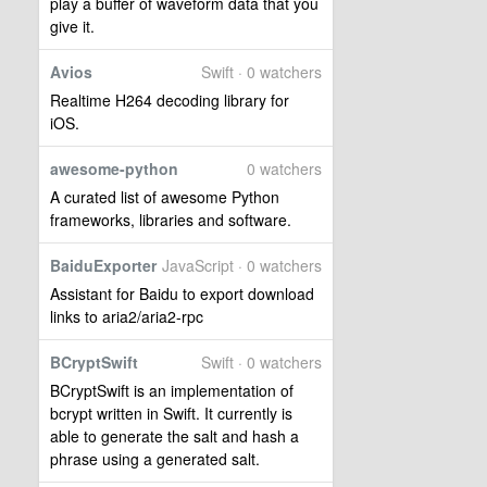
play a buffer of waveform data that you
give it.
Avios
Swift · 0 watchers
Realtime H264 decoding library for
iOS.
awesome-python
0 watchers
A curated list of awesome Python
frameworks, libraries and software.
BaiduExporter
JavaScript · 0 watchers
Assistant for Baidu to export download
links to aria2/aria2-rpc
BCryptSwift
Swift · 0 watchers
BCryptSwift is an implementation of
bcrypt written in Swift. It currently is
able to generate the salt and hash a
phrase using a generated salt.