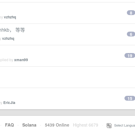
8
 by
vzhzhq
hhkb， 等等
6
by
vzhzhq
19
eplied by
xman99
15
by
EricJia
·
FAQ
·
Solana
·
5439 Online
Highest 6679
·
Select Langua