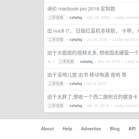
询价 macbook pro 2018 定制款
二手交易
•
vzhzhq
•
Dec 29, 2020
• Lastly replied
出 nuc8 i7， 日版红蓝机非续航， 卡带， 
二手交易
•
vzhzhq
•
Jul 29, 2020
• Lastly replied 
迫于大姐姐的视频太多, 想收固态硬盘一个
1
二手交易
•
vzhzhq
•
Nov 19, 2019
• Lastly r
迫于没地儿放 出书 移动电源 音响 等
二手交易
•
vzhzhq
•
Apr 8, 2019
迫于太胖了,想收一个西二旗附近的健身卡
二手交易
•
vzhzhq
•
Jan 25, 2019
• Lastly replied 
About
·
Help
·
Advertise
·
Blog
·
API