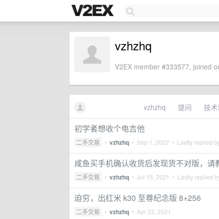
vzhzhq
V2EX member #333577, joined on
vzhzhq
提问
技术
初学者想收个电吉他
二手交易
•
vzhzhq
•
Sep 1, 2022
• Lastly replied 
咸鱼买手机确认收货后发现货不对版，请
二手交易
•
vzhzhq
•
Jul 15, 2021
• Lastly replied 
迫穷，出红米 k30 至尊纪念版 8+256
二手交易
•
vzhzhq
•
Apr 23, 2021