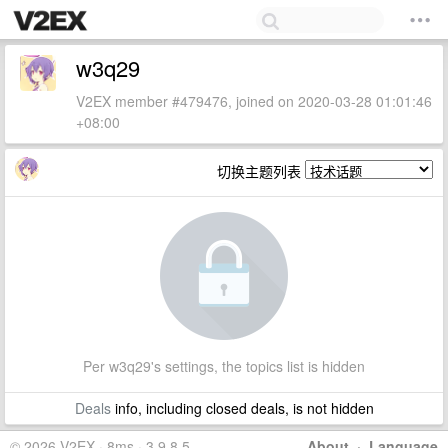
w3q29
V2EX member #479476, joined on 2020-03-28 01:01:46
+08:00
切换主题列表
Per w3q29's settings, the topics list is hidden
Deals
info, including closed deals, is not hidden
© 2026 V2EX · 8ms · 3.9.8.5
About
·
Language