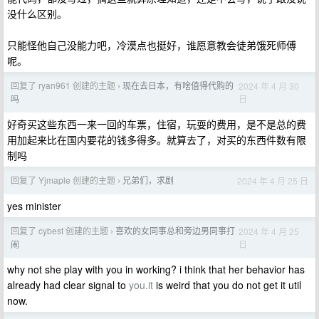
没什么区别。
只能怪他自己没能力吧，冷漠点也挺好，谁愿意教会徒弟饿死师傅
呢。
回复了 ryan961 创建的主题
现在去日本，有啥值得代购的
2024 年 4 月 30
›
日
吗
好奇买这些东西一来一回的车票，住宿，玩耍的费用，是不是总的费
用加起来比在国内要花的钱多得多。就算去了，对买的东西件数有限
制吗
回复了 Yjmaple 创建的主题
兄弟们，求剧
2024 年 4 月 25 日
›
yes minister
回复了 cybest 创建的主题
喜欢的女同事总和旁边男同事打
2024 年 4 月 25
›
日
闹
why not she play with you in working? i think that her behavior has
already had clear signal to
you.it
is weird that you do not get it util
now.