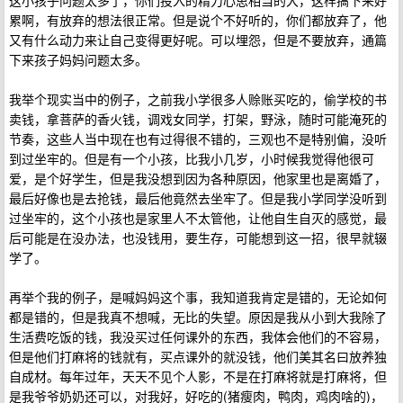
这小孩子问题太多了，你们投入的精力心思相当的大，这样搞下来好
累啊，有放弃的想法很正常。但是说个不好听的，你们都放弃了，他
又有什么动力来让自己变得更好呢。可以埋怨，但是不要放弃，通篇
下来孩子妈妈问题太多。
我举个现实当中的例子，之前我小学很多人赊账买吃的，偷学校的书
卖钱，拿菩萨的香火钱，调戏女同学，打架，野泳，随时可能淹死的
节奏，这些人当中现在也有过得很不错的，三观也不是特别偏，没听
到过坐牢的。但是有一个小孩，比我小几岁，小时候我觉得他很可
爱，是个好学生，但是我没想到因为各种原因，他家里也是离婚了，
最后好像也是去抢钱，最后他竟然去坐牢了。但是我小学同学没听到
过坐牢的，这个小孩也是家里人不太管他，让他自生自灭的感觉，最
后可能是在没办法，也没钱用，要生存，可能想到这一招，很早就辍
学了。
再举个我的例子，是喊妈妈这个事，我知道我肯定是错的，无论如何
都是错的，但是我真不想喊，无比的失望。原因是我从小到大我除了
生活费吃饭的钱，我没买过任何课外的东西，我体会他们的不容易，
但是他们打麻将的钱就有，买点课外的就没钱，他们美其名曰放养独
自成材。每年过年，天天不见个人影，不是在打麻将就是打麻将，但
是我爷爷奶奶还可以，对我好，好吃的(猪瘦肉，鸭肉，鸡肉啥的)，