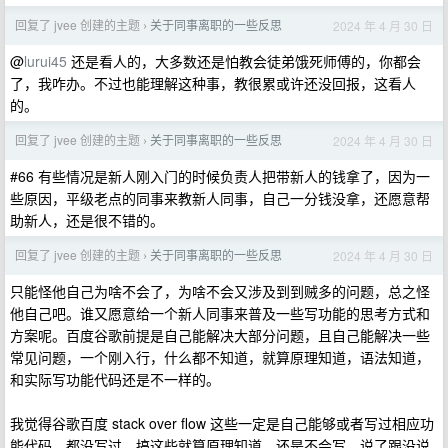
回复了 jvee 创建的主题
关于同事离职的一些反思
2024 年 4 月 30 日
›
@
lurui45
还是看人的，大多数还是怕教会徒弟饿死师傅的，你都会
了，我咋办。不过也能理解这种事，教很累或许还没回报，这看人
的。
回复了 jvee 创建的主题
关于同事离职的一些反思
2024 年 4 月 30 日
›
#66 有些情况是新人刚入门的时候负责人把带新人的钱拿了，因为一
些原因，平级老点的同事来教新人同事，自己一分钱没拿，还愿意帮
助新人，还是很不错的。
回复了 jvee 创建的主题
关于同事离职的一些反思
2024 年 4 月 30 日
›
只能怪他自己为啥不会了，为啥不会又涉及到到贼多的问题，总之怪
他自己吧。谁又愿意给一个新人同事来普及一些写功能的思考方式和
方案呢。百度谷歌前提是自己能解决大部分问题，且自己能解决一些
常见问题，一个刚入行，什么都不知道，就算原理知道，语法知道，
和实际写功能代码还是不一样的。
我觉得谷歌百度 stack over flow 这些一定是自己能够或者写过相应功
能代码，都没写过，搞这些就算原理知道，还是不会写，说了跟没说