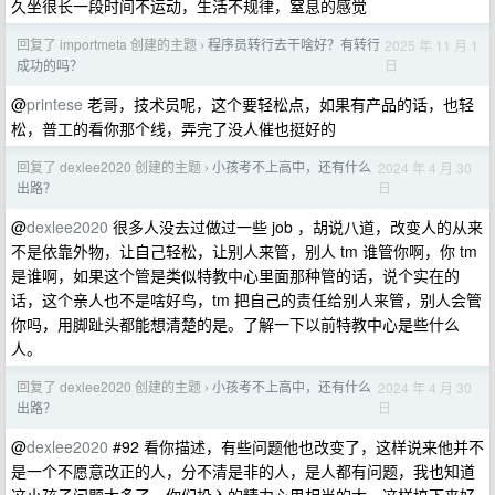
久坐很长一段时间不运动，生活不规律，窒息的感觉
回复了 importmeta 创建的主题
程序员转行去干啥好？有转行
2025 年 11 月 1
›
日
成功的吗？
@
printese
老哥，技术员呢，这个要轻松点，如果有产品的话，也轻
松，普工的看你那个线，弄完了没人催也挺好的
回复了 dexlee2020 创建的主题
小孩考不上高中，还有什么
2024 年 4 月 30
›
日
出路？
@
dexlee2020
很多人没去过做过一些 job ，胡说八道，改变人的从来
不是依靠外物，让自己轻松，让别人来管，别人 tm 谁管你啊，你 tm
是谁啊，如果这个管是类似特教中心里面那种管的话，说个实在的
话，这个亲人也不是啥好鸟，tm 把自己的责任给别人来管，别人会管
你吗，用脚趾头都能想清楚的是。了解一下以前特教中心是些什么
人。
回复了 dexlee2020 创建的主题
小孩考不上高中，还有什么
2024 年 4 月 30
›
日
出路？
@
dexlee2020
#92 看你描述，有些问题他也改变了，这样说来他并不
是一个不愿意改正的人，分不清是非的人，是人都有问题，我也知道