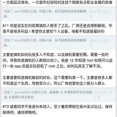
一方面延迟退休，一方面年纪轻轻的连找个稍微有点职业发展的就难
回复了 mns 创建的主题
垃圾小米，玩不起就别说支持解锁
2024 年 3 月 9
›
日
BL
#11 但是说实在的就算搞机人群多了之后，厂商还是会限制解锁，毕
竟不是很多利益 t 希望你太掌控个人设备，啥都不知道是最好的
回复了 mns 创建的主题
垃圾小米，玩不起就别说支持解锁
2024 年 3 月 9
›
日
BL
主要是搞机如何玩很多人不知道，以及搞机需要折腾，需要一些时
间，导致知道搞机的人群就比较少。我是 12 年知道 root 权限可以运
行一些 app,但是实际获取了 root 之后，如何玩其实了解不深。
主要是要知道搞机解锁的好处，这个需要科普一下，主要是很多人都
不知道这个东西，导致受众小，所以厂商他管你这少部分人群么
回复了 tyrone2333 创建的主题
亲妹妹 12 岁想和同学去外地旅
2024 年 3 月
›
7 日
游, 大家帮忙给点意见
#73 或者同学不是泉州本地人，至少暑假寒假在泉州呆过玩过，保持
联络吧，通信顺畅吧。