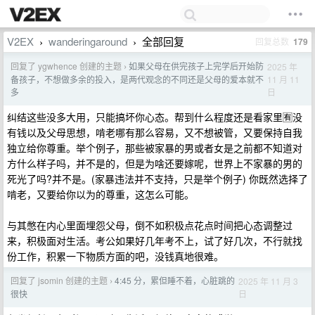
V2EX
wanderingaround
全部回复
回复总数
179
›
›
回复了 ygwhence 创建的主题
如果父母在供完孩子上完学后开始防
2025 年
›
11 月 11
备孩子，不想做多余的投入，是两代观念的不同还是父母的爱本就不
日
多
纠结这些没多大用，只能搞坏你心态。帮到什么程度还是看家里🈶没
有钱以及父母思想，啃老哪有那么容易，又不想被管，又要保持自我
独立给你尊重。举个例子，那些被家暴的男或者女是之前都不知道对
方什么样子吗，并不是的，但是为啥还要嫁呢，世界上不家暴的男的
死光了吗?并不是。(家暴违法并不支持，只是举个例子) 你既然选择了
啃老，又要给你以为的尊重，这怎么可能。
与其憋在内心里面埋怨父母，倒不如积极点花点时间把心态调整过
来，积极面对生活。考公如果好几年考不上，试了好几次，不行就找
份工作，积累一下物质方面的吧，没钱真地很难。
回复了 jsomin 创建的主题
4:45 分，累但睡不着，心脏跳的
2025 年 11 月 3
›
日
很快