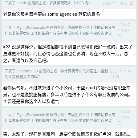
回复了 impdx 创建的主题
求推荐硬路由（1000 内）
2024 年 4 月 24 日
›
老哥你这服务器需要向 some agencies 登记信息吗
2024 年
回复了 FlyingBackscratc 创建的主题
应届生找不到工作的话有没有
›
4 月 21
什么非编程类的工作能做的？有没有生活经验丰富的老哥给点建议
日
#23 说是这样说，但是校招都找不到自己觉得稍微好一点的，出来了
更难更不好找，而且心情心态这些也会影响，现在不缺人干活。总
之，看运气以及自己吧。
回复了 Charon2050 创建的主题
非计算机专业的应届生，能找
2024 年 4 月
›
21 日
到计算机相关工作吗？
看你运气吧，不过就算进了个小公司，干些 crud 的活也没啥职业前
景，也不是说挑肥拣瘦，多半以后是进不了什么有职业发展的公司。
主要还是看你这个人以及运气
2024 年
回复了 FlyingBackscratc 创建的主题
应届生找不到工作的话有没有
›
4 月 21
什么非编程类的工作能做的？有没有生活经验丰富的老哥给点建议
日
害，太难了，现在是真难啊，想要个职位前景稍微好点的，就很难。