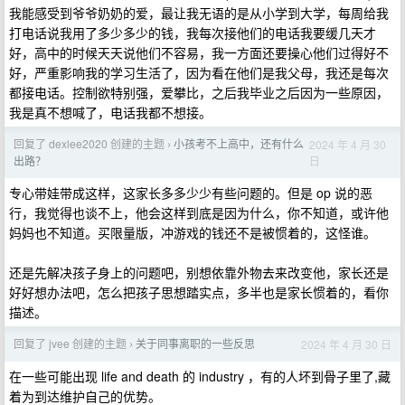
我能感受到爷爷奶奶的爱，最让我无语的是从小学到大学，每周给我
打电话说我用了多少多少的钱，我每次接他们的电话我要缓几天才
好，高中的时候天天说他们不容易，我一方面还要操心他们过得好不
好，严重影响我的学习生活了，因为看在他们是我父母，我还是每次
都接电话。控制欲特别强，爱攀比，之后我毕业之后因为一些原因，
我是真不想喊了，电话我都不想接。
回复了 dexlee2020 创建的主题
小孩考不上高中，还有什么
2024 年 4 月 30
›
日
出路？
专心带娃带成这样，这家长多多少少有些问题的。但是 op 说的恶
行，我觉得也谈不上，他会这样到底是因为什么，你不知道，或许他
妈妈也不知道。买限量版，冲游戏的钱还不是被惯着的，这怪谁。
还是先解决孩子身上的问题吧，别想依靠外物去来改变他，家长还是
好好想办法吧，怎么把孩子思想踏实点，多半也是家长惯着的，看你
描述。
回复了 jvee 创建的主题
关于同事离职的一些反思
2024 年 4 月 30 日
›
在一些可能出现 life and death 的 industry ，有的人坏到骨子里了,藏
着为到达维护自己的优势。