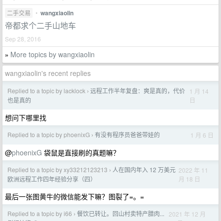
二手交易
•
wangxiaolin
帝都求个二手山地车
Sep 28, 2016
More topics by wangxiaolin
»
wangxiaolin's recent replies
Replied to a topic by lacklock
远程工作半年复盘：爽是真的，代价
1 月 14
›
日
也是真的
想问下哪里找
Replied to a topic by phoenixG
有没有程序员爸爸带娃的
1 月 6 日
›
@
phoenixG
袋鼠是直接刷的真题嘛？
Replied to a topic by xy33212123213
人在国内年入 12 万美元
2022 年 11
›
月 18 日
欧洲远程工作四年经验分享（四）
最后一张图黄牛的微信能发下嘛？图裂了=。=
Replied to a topic by i66
餐饮已转让。回山村卖特产腊肉...
2021 年 12 月
›