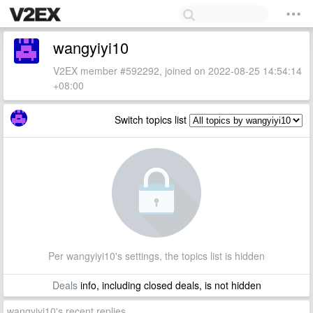
wangyiyi10
V2EX member #592292, joined on 2022-08-25 14:54:14
+08:00
Switch topics list
Per wangyiyi10's settings, the topics list is hidden
Deals
info, including closed deals, is not hidden
wangyiyi10's recent replies