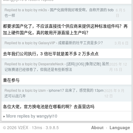
Replied to a topic by mk3s
国产化搞得我好难受啊，自称开源的 tidb
6 月 5
›
日
也一样
都要求国产化了，不应该直接找个供应商来提供这种标准组件吗？再
加上硬件国产化，真的敢用开源直接上生产吗？
Replied to a topic by GalaxyVIP
成都最新的社平工资是多少？
3 月 6 日
›
去年我们公司执行，3 倍社平就是差不多 2 万多点点
Replied to a topic by DesperateNeck
[送码] [iOS] [象限记账] 虽然
2025 年 12
›
月 15 日
记账赛道已经很卷了，但我还是有些新想法
重在参与
Replied to a topic by izsm
iphone17 出来了，感觉我的 13pm
2025 年 9 月
›
12 日
还可以战几年
各位大佬，官方换电池是在哪看的啊？去直营店吗
More replies by wangyiyi10
»
© 2026 V2EX · 13ms · 3.9.8.5
About
·
Language