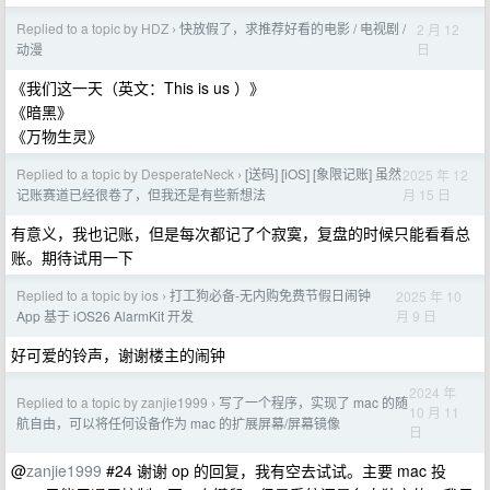
Replied to a topic by HDZ
快放假了，求推荐好看的电影 / 电视剧 /
2 月 12
›
日
动漫
《我们这一天（英文：This is us ）》
《暗黑》
《万物生灵》
Replied to a topic by DesperateNeck
[送码] [iOS] [象限记账] 虽然
2025 年 12
›
月 15 日
记账赛道已经很卷了，但我还是有些新想法
有意义，我也记账，但是每次都记了个寂寞，复盘的时候只能看看总
账。期待试用一下
Replied to a topic by ios
打工狗必备-无内购免费节假日闹钟
2025 年 10
›
月 9 日
App 基于 iOS26 AlarmKit 开发
好可爱的铃声，谢谢楼主的闹钟
2024 年
Replied to a topic by zanjie1999
写了一个程序，实现了 mac 的随
›
10 月 11
航自由，可以将任何设备作为 mac 的扩展屏幕/屏幕镜像
日
@
zanjie1999
#24 谢谢 op 的回复，我有空去试试。主要 mac 投