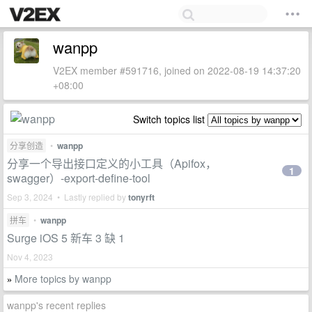
wanpp
V2EX member #591716, joined on 2022-08-19 14:37:20
+08:00
Switch topics list
分享创造
•
wanpp
分享一个导出接口定义的小工具（Apifox，
1
swagger）-export-define-tool
Sep 3, 2024 • Lastly replied by
tonyrft
拼车
•
wanpp
Surge iOS 5 新车 3 缺 1
Nov 4, 2023
More topics by wanpp
»
wanpp's recent replies