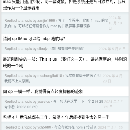
mac 只能用通用控制，同一套键鼠，但是系统还是各自独立的，我只
想作为一个显示器用
2024 年
Replied to a topic by zanjie1999
写了一个程序，实现了 mac 的随
›
10 月 10
航自由，可以将任何设备作为 mac 的扩展屏幕/屏幕镜像
日
请问 op IMac 可以给 mbp 随航吗？
Replied to a topic by clieujv
你们都看哪些美剧呢？
2024 年 5 月 8 日
›
最近刚刷完的一部：This is us （我们这一天）。讲述家庭的，特别温
暖的一个剧
Replied to a topic by moshengliu618
我觉得我似乎是病了,但
2024 年 4 月
›
28 日
我说不上来原因，
同 op 一模一样，我觉得有点轻度抑郁的迹象
Replied to a topic by ysweics
写一句话在这里，下一个 2 月 29
2024 年 2 月
›
29 日
号来看（2028.02.29）
希望 4 年后我依然有工作，希望 4 年后能找到生命的另一半
Replied to a topic by ych5680
有没有老哥在 npmjs 传过项
2024 年 2 月 29
›