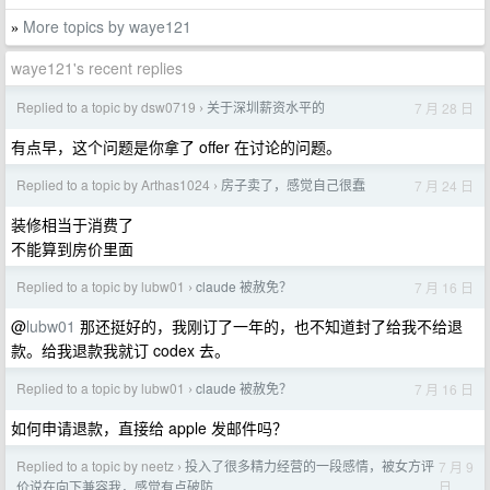
More topics by waye121
»
waye121's recent replies
Replied to a topic by dsw0719
关于深圳薪资水平的
7 月 28 日
›
有点早，这个问题是你拿了 offer 在讨论的问题。
Replied to a topic by Arthas1024
房子卖了，感觉自己很蠢
7 月 24 日
›
装修相当于消费了
不能算到房价里面
Replied to a topic by lubw01
claude 被赦免？
7 月 16 日
›
@
lubw01
那还挺好的，我刚订了一年的，也不知道封了给我不给退
款。给我退款我就订 codex 去。
Replied to a topic by lubw01
claude 被赦免？
7 月 16 日
›
如何申请退款，直接给 apple 发邮件吗？
Replied to a topic by neetz
投入了很多精力经营的一段感情，被女方评
7 月 9
›
日
价说在向下兼容我，感觉有点破防