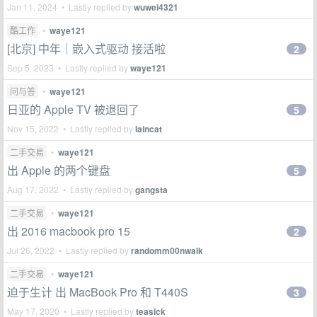
Jan 11, 2024 • Lastly replied by
wuwei4321
酷工作
•
waye121
[北京] 中年｜嵌入式驱动 接活啦
2
Sep 5, 2023 • Lastly replied by
waye121
问与答
•
waye121
日亚的 Apple TV 被退回了
5
Nov 15, 2022 • Lastly replied by
laincat
二手交易
•
waye121
出 Apple 的两个键盘
5
Aug 17, 2022 • Lastly replied by
gangsta
二手交易
•
waye121
出 2016 macbook pro 15
2
Jul 26, 2022 • Lastly replied by
randomm00nwalk
二手交易
•
waye121
迫于生计 出 MacBook Pro 和 T440S
3
May 17, 2020 • Lastly replied by
teasick