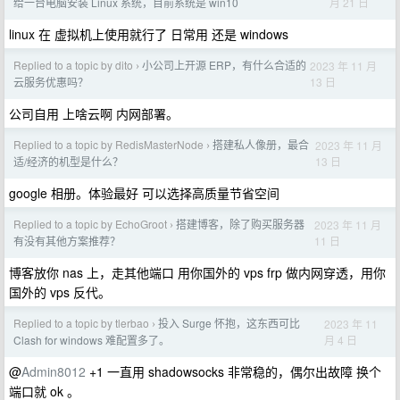
月 21 日
给一台电脑安装 Linux 系统，目前系统是 win10
linux 在 虚拟机上使用就行了 日常用 还是 windows
Replied to a topic by dito
小公司上开源 ERP，有什么合适的
2023 年 11 月
›
13 日
云服务优惠吗？
公司自用 上啥云啊 内网部署。
Replied to a topic by RedisMasterNode
搭建私人像册，最合
2023 年 11 月
›
13 日
适/经济的机型是什么？
google 相册。体验最好 可以选择高质量节省空间
Replied to a topic by EchoGroot
搭建博客，除了购买服务器
2023 年 11 月
›
11 日
有没有其他方案推荐？
博客放你 nas 上，走其他端口 用你国外的 vps frp 做内网穿透，用你
国外的 vps 反代。
Replied to a topic by tlerbao
投入 Surge 怀抱，这东西可比
2023 年 11
›
月 4 日
Clash for windows 难配置多了。
@
Admin8012
+1 一直用 shadowsocks 非常稳的，偶尔出故障 换个
端口就 ok 。