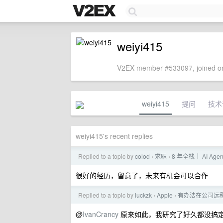
weiyi415
V2EX member #533097, joined on
weiyi415
提问
技术
weiyi415's recent replies
Replied to a topic by
colod
求职
8 年全栈｜ AI Ag
›
›
很好的经历，留意了，未来有机会可以合作
Replied to a topic by
luckzk
Apple
有办法在公司远程
›
›
@
IvanCrancy
原来如此，我研究了好久都没搞