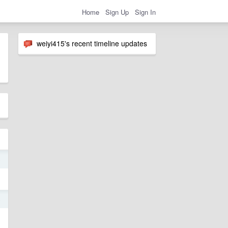
Home
Sign Up
Sign In
weiyi415's recent timeline updates
5
5