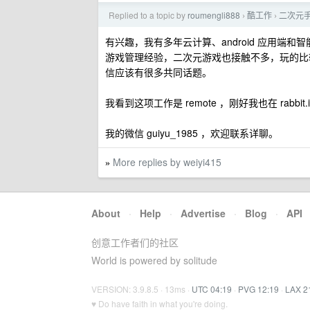
Replied to a topic by
roumengli888
酷工作
二次元
›
›
有兴趣，我有多年云计算、android 应用
游戏管理经验，二次元游戏也接触不多，玩的比较
信应该有很多共同话题。
我看到这项工作是 remote ，刚好我也在 rabbi
我的微信 guiyu_1985 ，欢迎联系详聊。
More replies by weiyi415
»
About
·
Help
·
Advertise
·
Blog
·
API
创意工作者们的社区
World is powered by solitude
VERSION: 3.9.8.5 · 13ms ·
UTC 04:19
·
PVG 12:19
·
LAX 2
♥ Do have faith in what you're doing.