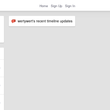
Home
Sign Up
Sign In
wertywert's recent timeline updates