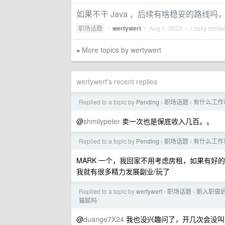
​如果不干 Java ，后续有啥稳妥的路线吗
职场话题
•
wertywert
•
Aug 1, 2023
• Lastly repli
More topics by wertywert
»
wertywert's recent replies
Replied to a topic by
Pending
职场话题
有什么工作
›
›
@
shmilypeter
卖一次也是保底收入几百。。
Replied to a topic by
Pending
职场话题
有什么工作
›
›
MARK 一个，我回家不用考虑房租，如果有好
我就有很多精力发展副业/玩了
Replied to a topic by
wertywert
职场话题
新入职做
›
›
猫腻吗
@
duange7X24
我也没兴趣问了，开几次会没叫