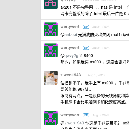
ax201 不是完整网卡，nas 是 Inte
网卡完整版的除了 Intel 最后一位
wertywert
Jul 31, 2023
OP
@
anbobi
光猫我防火墙关闭+nat1+ip
wertywert
Jul 31, 2023
OP
@
qwvy2g
i5 8400
那么，如果我买 ax200 ，速度会更好
ziwen1943
Aug 1, 2023
估摸到不了，我手上有 ax200 ，千兆网络
网线能跑 987M 。
限制有两点，一是设备的天线角度和算
手机网卡会比电脑网卡稍微速度高点。
wertywert
Aug 3, 2023
OP
@
ziwen1943
你这是千兆宽带吧？ ax