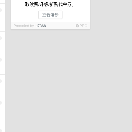
取续费/升级/新购代金券。
2
查看活动
Promoted by
id7368
PRO
3
4
5
6
7