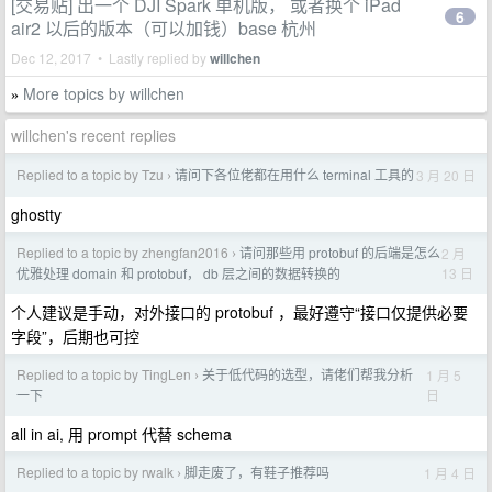
[交易贴] 出一个 DJI Spark 单机版， 或者换个 iPad
6
air2 以后的版本（可以加钱）base 杭州
Dec 12, 2017 • Lastly replied by
willchen
More topics by willchen
»
willchen's recent replies
Replied to a topic by Tzu
请问下各位佬都在用什么 terminal 工具的
3 月 20 日
›
ghostty
Replied to a topic by zhengfan2016
请问那些用 protobuf 的后端是怎么
2 月
›
13 日
优雅处理 domain 和 protobuf， db 层之间的数据转换的
个人建议是手动，对外接口的 protobuf ，最好遵守“接口仅提供必要
字段”，后期也可控
Replied to a topic by TingLen
关于低代码的选型，请佬们帮我分析
1 月 5
›
日
一下
all in ai, 用 prompt 代替 schema
Replied to a topic by rwalk
脚走废了，有鞋子推荐吗
1 月 4 日
›