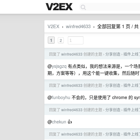
V2EX
winfred4633
全部回复第 1 页 / 共 
›
›
1
2
回复了
winfred4633
创建的主题
分享创造
插件上线
›
›
@
ysjsgzq
有点类似，我的想法来源是，一个场景
期，方案等等），用这个能一键收集，然后随时
回复了
winfred4633
创建的主题
分享创造
插件上线
›
›
@
funboyhu
不会的，只是使用了 chrome 的 sy
回复了
winfred4633
创建的主题
分享创造
插件上线
›
›
@
chekun
👍
回复了
winfred4633
创建的主题
分享创造
插件上线
›
›