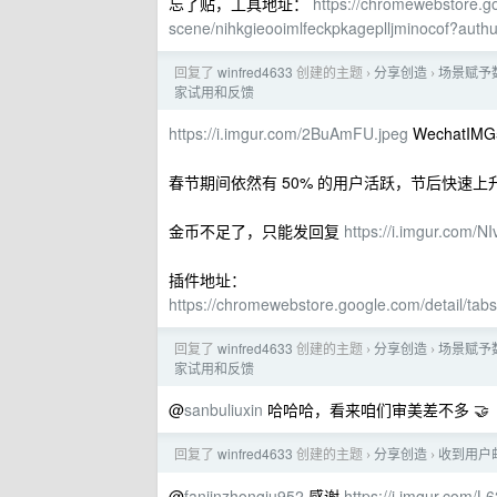
忘了贴，工具地址：
https://chromewebstore.go
scene/nihkgieooimlfeckpkageplljminocof?aut
回复了
winfred4633
创建的主题
分享创造
场景赋予
›
›
家试用和反馈
https://i.imgur.com/2BuAmFU.jpeg
WechatIMG5
春节期间依然有 50% 的用户活跃，节后快速
金币不足了，只能发回复
https://i.imgur.com/NI
插件地址：
https://chromewebstore.google.com/detail/tab
回复了
winfred4633
创建的主题
分享创造
场景赋予
›
›
家试用和反馈
@
sanbuliuxin
哈哈哈，看来咱们审美差不多 🤝
回复了
winfred4633
创建的主题
分享创造
收到用户
›
›
@
fanjinzhongju952
感谢
https://i.imgur.com/