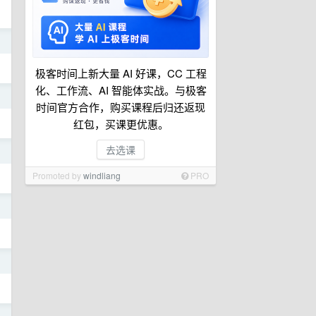
日
极客时间上新大量 AI 好课，CC 工程
化、工作流、AI 智能体实战。与极客
日
时间官方合作，购买课程后归还返现
红包，买课更优惠。
去选课
日
Promoted by
windliang
PRO
日
日