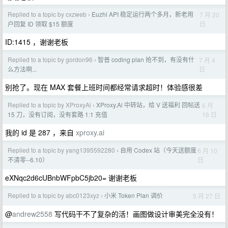
Replied to a topic by cxzweb
Euzhi API 稳定运行两个多月，新老用
7 月 20
›
日
户回复 ID 领取 $15 额度
ID:1415 ，谢谢老板
Replied to a topic by gordon96
智普 coding plan 抢不到，有没有什
7 月 4
›
日
么方法啊...
别抢了。现在 MAX 套餐上班时间都经常请求超时！体验感很差
Replied to a topic by XProxyAi
XProxy.Ai 中转站，给 V 送福利 回帖送
6 月
›
16 日
15 刀，没有订阅，没有套路 1:1 充值
我的 id 是 287 ，来自
xproxy.ai
Replied to a topic by yang1395592280
自用 Codex 站（今天送额度
6 月 10
›
日
不清零--6.10）
eXNqc2d6cUBnbWFpbC5jb20= 谢谢老板
Replied to a topic by abc0123xyz
小米 Token Plan 调价
5 月 27 日
›
@
andrew2558
写代码干不了复杂的活！画图做设计审美完全没有！