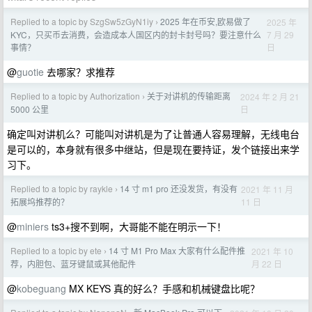
Replied to a topic by SzgSw5zGyN1iy
2025 年在币安,欧易做了
2025 年
›
7 月 29
KYC，只买币去消费，会造成本人国区内的封卡封号吗？要注意什么
日
事情？
@
guotie
去哪家？求推荐
Replied to a topic by Authorization
关于对讲机的传输距离
2024 年 2 月 21
›
日
5000 公里
确定叫对讲机么？可能叫对讲机是为了让普通人容易理解，无线电台
是可以的，本身就有很多中继站，但是现在要持证，发个链接出来学
习下。
Replied to a topic by raykle
14 寸 m1 pro 还没发货，有没有
2021 年 11 月
›
11 日
拓展坞推荐的？
@
miniers
ts3+搜不到啊，大哥能不能在明示一下！
Replied to a topic by ete
14 寸 M1 Pro Max 大家有什么配件推
2021 年 10
›
月 22 日
荐，内胆包、蓝牙键鼠或其他配件
@
kobeguang
MX KEYS 真的好么？手感和机械键盘比呢？