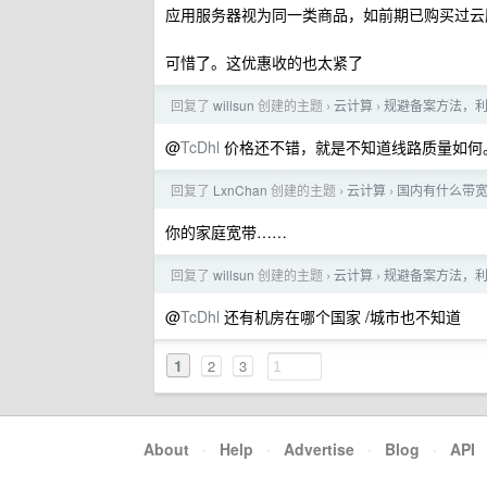
应用服务器视为同一类商品，如前期已购买过云
可惜了。这优惠收的也太紧了
回复了
willsun
创建的主题
云计算
规避备案方法，利用
›
›
@
TcDhl
价格还不错，就是不知道线路质量如何
回复了
LxnChan
创建的主题
云计算
国内有什么带
›
›
你的家庭宽带……
回复了
willsun
创建的主题
云计算
规避备案方法，利用
›
›
@
TcDhl
还有机房在哪个国家 /城市也不知道
1
2
3
About
·
Help
·
Advertise
·
Blog
·
API