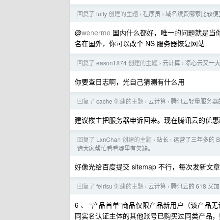
回复了
luffy
创建的主题
程序员
域名续费哪家比较便
›
›
@
wenerme
国内什么都好，唯一的问题就是当
名在国外，你可以改个 NS 服务器恢复网站
回复了
eason1874
创建的主题
云计算
凉心云又一大坑
›
›
你要查日志啊，光自己猜测有什么用
回复了
cache
创建的主题
云计算
腾讯云轻量服务器
›
›
建议楼主把服务器申诉回来。现在腾讯云的优惠
回复了
LxnChan
创建的主题
站长
运营了三年多的 B
›
›
请大家帮忙看看哪里有欠缺。
好像光给百度提交 sitemap 不行，每次发新
回复了
feirisu
创建的主题
云计算
腾讯云的 618 又
›
›
6 、 “产品首单”商品仅限产品新用户（该产品
同实名认证主体的其他账号已购买过同类产品，