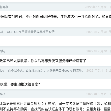
宜可靠
2022 年 11 月 30 
你网站有问题时，不止封你网站服务器，连你域名也一并给你封了。如果
， COS CDN 回源流量无故暴增至 5 倍
2022 年 7 月 31 
的坑
2022 年 7 月 31 
政策已经大幅收紧，你以后再想要便宜服务器已经没有了
log 一直不温不火，百度收录很少，大多是来自 Google 的流量，
2022 年 7 月 13 
文章以后，要主动推送给百度？
加码了
2022 年 6 月 20 
无订单记录或累计订单金额为 0 ）购买，同一实名认证主体限购 1 次，如相
则不支持再次购买，查找同实名认证主体下的所有账号；云服务器、轻量