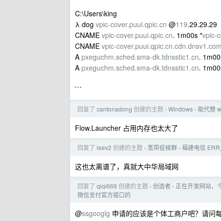
C:\Users\king
λ dog
vpic-cover.puui.qpic.cn
@
119
.29.29.29
CNAME
vpic-cover.puui.qpic.cn
. 1m00s "
vpic-
CNAME
vpic-cover.puui.qpic.cn.cdn.dnsv1.co
A
pxeguchm.sched.sma-dk.tdnsstic1.cn
. 1m00
A
pxeguchm.sched.sma-dk.tdnsstic1.cn
. 1m00
```
回复了
cantonadong
创建的主题
Windows
能代替 
›
›
Flow.Launcher 占用内存也太大了
回复了
leev2
创建的主题
宽带症候群
福建电信 ERR
›
›
这也太离谱了，真就大中华局域网
回复了
qiqi669
创建的主题
创造者
正在开发网站，
›
›
微信支付官方接口的
@
ssgooglg
申请的应该是个体工商户吧？请问