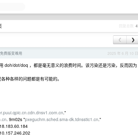
页
回复总数
4
❮
❯
S 免费版变难用
2025 年 6 月 10 
+用 doh/dot/doq ，都是毫无意义的浪费时间。该污染还是污染，反而因为
以出现各种各样的问题都是有可能的。
er.puui.qpic.cn.cdn.dnsv1.com.cn
."
m.cn
. 9m02s "
pxeguchm.sched.sma-dk.tdnsstic1.cn
."
118.183.60.184
110.157.246.202