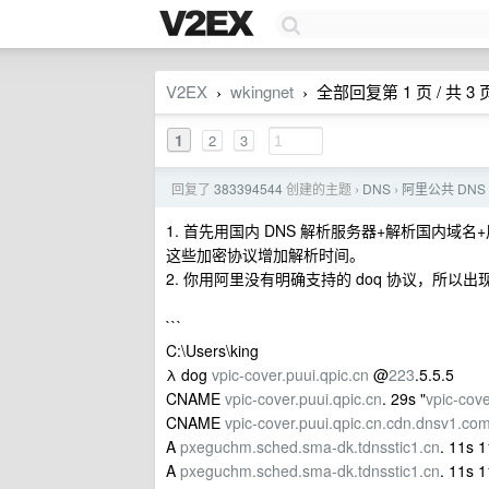
V2EX
wkingnet
全部回复第 1 页 / 共 3 
›
›
1
2
3
回复了
383394544
创建的主题
DNS
阿里公共 DN
›
›
1. 首先用国内 DNS 解析服务器+解析国内域名
这些加密协议增加解析时间。
2. 你用阿里没有明确支持的 doq 协议，所
```
C:\Users\king
λ dog
vpic-cover.puui.qpic.cn
@
223
.5.5.5
CNAME
vpic-cover.puui.qpic.cn
. 29s "
vpic-cov
CNAME
vpic-cover.puui.qpic.cn.cdn.dnsv1.co
A
pxeguchm.sched.sma-dk.tdnsstic1.cn
. 11s 
A
pxeguchm.sched.sma-dk.tdnsstic1.cn
. 11s 