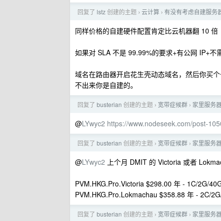
回复了
lstz
创建的主题
云计算
有没有考虑自建服务
›
›
同样价格的自建硬件配置肯定比云机器翻 10 倍
如果对 SLA 不是 99.99%的要求+有公网 IP+
域名在路由器开启花生壳动态域名，然后你买个一
不出来你是自建的。
回复了
busterian
创建的主题
宽带症候群
家里服务
›
›
@
LYwyc2
https://www.nodeseek.com/post-105
回复了
busterian
创建的主题
宽带症候群
家里服务
›
›
@
LYwyc2
上个月 DMIT 的 Victoria 或者 Lok
PVM.HKG.Pro.Victoria $298.00 年 - 1C/2G/
PVM.HKG.Pro.Lokmachau $358.88 年 - 2C/
回复了
busterian
创建的主题
宽带症候群
家里服务
›
›