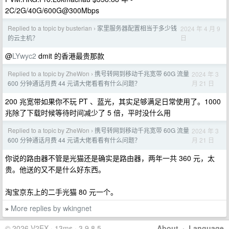
2C/2G/40G/600G@300Mbps
Replied to a topic by busterian
家里服务器配置相当于多少钱
2024 年 4 月 9
›
日
的云主机？
@
LYwyc2
dmit 的香港最贵那款
Replied to a topic by ZheWon
携号转网到移动千兆宽带 60G 流量
2024 年 3
›
月 21 日
600 分钟通话月费 44 元请大佬看看有什么问题？
200 兆宽带如果你不玩 PT 、蓝光，其实足够满足日常使用了。1000
兆除了下载时候等待时间减少了 5 倍，平时没什么用
Replied to a topic by ZheWon
携号转网到移动千兆宽带 60G 流量
2024 年 3
›
月 21 日
600 分钟通话月费 44 元请大佬看看有什么问题？
你说的路由器不管是光猫还是确实是路由器，两年一共 360 元，太
贵。他送的又不是什么好东西。
淘宝京东上的二手光猫 80 元一个。
More replies by wkingnet
»
© 2026 V2EX · 13ms · 3.9.8.5
About
·
Language