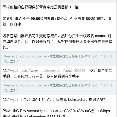
同样价格的自建硬件配置肯定比云机器翻 10 倍
如果对 SLA 不是 99.99%的要求+有公网 IP+不需要 80/25 端口，那
就可以自建。
域名在路由器开启花生壳动态域名，然后你买个一级域名 cname 到
你动态域名，就可以对外服务了。从客户那普通人看不出来你是自建
的。
Replied to a topic by busterian
家里服务器配置相当于多少钱
2024 年 5 月 8
›
日
的云主机？
@
LYwyc2
https://www.nodeseek.com/post-105066-1
这儿有个卖二
手的。交易风险自行考量，我只是看到有个帖子
Replied to a topic by busterian
家里服务器配置相当于多少钱
2024 年 5 月 8
›
日
的云主机？
@
LYwyc2
上个月 DMIT 的 Victoria 或者 Lokmachau 抢到了吗？
PVM.HKG.Pro.Victoria $298.00 年 - 1C/2G/40G/500G@300Mbps
PVM.HKG.Pro.Lokmachau $358.88 年 -