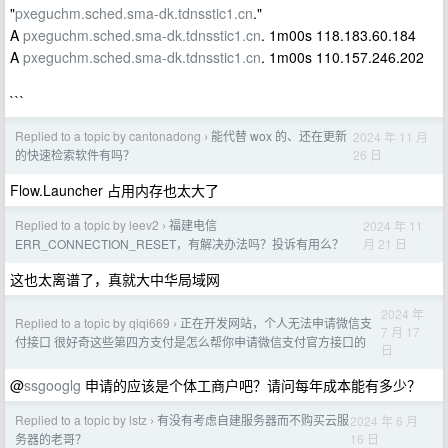
"
pxeguchm.sched.sma-dk.tdnsstic1.cn
."
A
pxeguchm.sched.sma-dk.tdnsstic1.cn
. 1m00s 118.183.60.184
A
pxeguchm.sched.sma-dk.tdnsstic1.cn
. 1m00s 110.157.246.202
```
Replied to a topic by cantonadong
能代替 wox 的、还在更新
2024 年 11 月
›
26 日
的快速检索软件有吗？
Flow.Launcher 占用内存也太大了
Replied to a topic by leev2
福建电信
2024 年 11
›
月 21 日
ERR_CONNECTION_RESET，有解决办法吗？投诉有用么？
这也太离谱了，真就大中华局域网
2024 年
Replied to a topic by qiqi669
正在开发网站，个人无法申请微信支
›
7 月 17
付接口 很好奇这些第四方支付是怎么帮你申请微信支付官方接口的
日
@
ssgooglg
申请的应该是个体工商户吧？请问每年成本能有多少？
Replied to a topic by lstz
有没有考虑自建服务器而不购买云服
2024 年 6 月
›
16 日
务器的老哥？