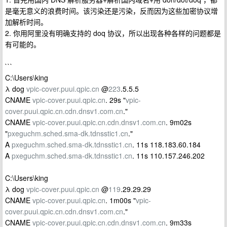
是毫无意义的浪费时间。该污染还是污染，反而因为这些加密协议增
加解析时间。
2. 你用阿里没有明确支持的 doq 协议，所以出现各种各样的问题都是
有可能的。
```
C:\Users\king
λ dog
vpic-cover.puui.qpic.cn
@
223
.5.5.5
CNAME
vpic-cover.puui.qpic.cn
. 29s "
vpic-
cover.puui.qpic.cn.cdn.dnsv1.com.cn
."
CNAME
vpic-cover.puui.qpic.cn.cdn.dnsv1.com.cn
. 9m02s
"
pxeguchm.sched.sma-dk.tdnsstic1.cn
."
A
pxeguchm.sched.sma-dk.tdnsstic1.cn
. 11s 118.183.60.184
A
pxeguchm.sched.sma-dk.tdnsstic1.cn
. 11s 110.157.246.202
C:\Users\king
λ dog
vpic-cover.puui.qpic.cn
@
119
.29.29.29
CNAME
vpic-cover.puui.qpic.cn
. 1m00s "
vpic-
cover.puui.qpic.cn.cdn.dnsv1.com.cn
."
CNAME
vpic-cover.puui.qpic.cn.cdn.dnsv1.com.cn
. 9m33s