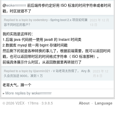
@
wokerrrrrrrrr
前后端传参约定好用 ISO 标准的时间字符串或者时间
戳，时区就错不了
Replied to a topic by coderstory
Spring boot 2.x 项目如何兼
2023 年 12 月
›
13 日
容不同时区的客户？
我的实践是这样的：
1.后端 java 代码统一使用 java8 的 Instant 时间类
2.数据库 mysql 统一用 bigint 存储时间戳
然后剩下的就是各种转换的事儿了，根据前端需要，既可以返回时间
戳，也可以返回带时区的时间格式字符串（ ISO 标准那种）。
前端具体展示什么时区，从返回数据里再转就行了
Replied to a topic by lijianmin321
V 站老哥太热情了， Airy 永
2023 年 12
›
月 8 日
久会员加送 9000，凑到 1 万
老哥大气，蹲一个
More replies by wokerrrrrrrrr
»
© 2026 V2EX · 178ms · 3.9.8.5
About
·
Language