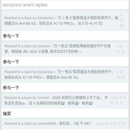
wonjone's recent replies
5
Replied to a topic by daxiaolian
“万 1 免 5”股票基金大笑脸低佣开户，抽
›
天
键盘迈从 Ace 68 V2；鼠标迈从 A7 V3 PRO+。 [8.3 日~8.10 日]
前
参与一下
Replied to a topic by laojuelv
“万一免五”低佣低两融老倔驴开户巨靠
7 月
›
11 日
谱，继续抽 JBL GO4 小音箱..喜欢动次打次的来~~
参与一下
Replied to a topic by daxiaolian
“万一免五”股票基金大笑脸低佣开户，
6 月
›
30 日
抽鼠标迈从 A7 V3 PRO+；键盘迈从 Ace 68 V2。
参与一下
Replied to a topic by imherer
2025 自家红心猕猴桃上市了😋， 中
2025 年 9
›
月 19 日
秋送礼佳品🧺，送 V 友福利回帖抽奖🥝！抽奖🥝！抽奖🥝！
抽奖
Replied to a topic by carson8899
发红包， OK 不 OK？
2025 年 8 月 27 日
›