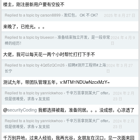
楼主，刚注册新用户要有空投不
Replied to a topic by carson8899
发红包， OK 不 OK？
2025 年 8 月 27 日
›
来晚了，已抢光。。。
Replied to a topic by blueeon
准备结束独立开发，是一段非常
2024 年 4 月 9
›
日
棒的经历！
大佬，我可以每天花一两个小时帮忙打打下手不
Replied to a topic by 4Qd5zQCm26
招聘#测开工程师#上海
2024 年 3 月 27
›
日
长宁
测试九年，带团队管理五年，v:MTM1NDUwNzcxMzY=
Replied to a topic by yannickwhoo
千辛万苦拿到某大厂 offer，
2024 年 2 月
›
23 日
但是很难受，求各 v 友支招
@
securityCoding
我都选择被裁，准备同居。。。没成想，心凉透了
Replied to a topic by yannickwhoo
千辛万苦拿到某大厂 offer，
2024 年 2 月
›
23 日
但是很难受，求各 v 友支招
千万别异地，过来人经验，我再光谷，女朋友在汉口，见一次面来回