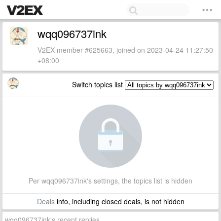
wqq096737ink
V2EX member #625663, joined on 2023-04-24 11:27:50
+08:00
Switch topics list
Per wqq096737ink's settings, the topics list is hidden
Deals
info, including closed deals, is not hidden
wqq096737ink's recent replies