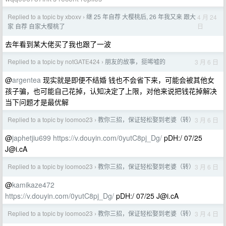
Replied to a topic by xboxv
继 25 年自荐 大樱桃后, 26 年我又来 跟大
4 月 24
›
日
家 自荐 自家大樱桃了
去年看到某大佬买了我也跟了一波
Replied to a topic by notGATE424
朋友的故事，挺唏嘘的
3 月 6 日
›
@
argentea
现实就是即便不结婚 钱也不会省下来，可能会被其他女
孩子骗，也可能自己花掉，认知决定了上限，对他来说把钱花掉解决
当下问题才是最优解
Replied to a topic by loomoo23
教你三招，保证轻松娶到老婆（转）
3 月 6 日
›
@
japhetjiu699
https://v.douyin.com/0yutC8pj_Dg/
pDH:/ 07/25
J@i.cA
Replied to a topic by loomoo23
教你三招，保证轻松娶到老婆（转）
3 月 6 日
›
@
kamikaze472
https://v.douyin.com/0yutC8pj_Dg/
pDH:/ 07/25
J@i.cA
Replied to a topic by loomoo23
教你三招，保证轻松娶到老婆（转）
3 月 4 日
›