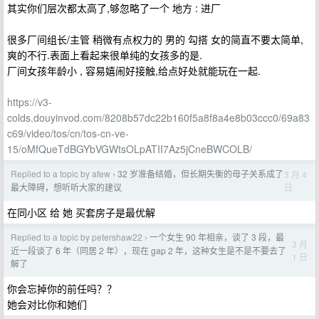
其实你们层次都太高了,够忽略了一个 地方 : 进厂
很多厂间组长/主管 稍微有点权力的 男的 勾搭 女的简直不要太简单,
爽的不行.表面上看起来很单纯的女孩多的是.
厂间女孩年龄小 , 容易嬉闹好接触,给点好处就能玩在一起.
https://v3-
colds.douyinvod.com/8208b57dc22b160f5a8f8a4e8b03ccc0/69a83
c69/video/tos/cn/tos-cn-ve-
15/oMfQueTdBGYbVGWtsOLpATII7Az5jCneBWCOLB/
Replied to a topic by afew
32 岁准备结婚，但长期失衡的母子关系成了
3 月 4
›
日
最大障碍，想听听大家的建议
在同小区 给 她 买套房子是最优解
Replied to a topic by petershaw22
一个女生 90 年相亲，谈了 3 段，最
›
3 月
近一段谈了 6 年（同居 2 年），现在 gap 2 年，这种女生是不是不要去了
1 日
解了
你会忘掉你的前任吗？？
她会对比你和她们