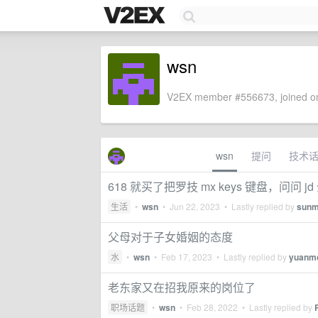
wsn
V2EX member #556673, joined on
wsn
提问
技术
618 就买了把罗技 mx keys 键盘，问问 
生活
•
wsn
•
Jun 22, 2023
• Lastly replied by
sunm
父母对于子女婚姻的态度
水
•
wsn
•
Feb 17, 2023
• Lastly replied by
yuanm
老东家又在招我原来的岗位了
职场话题
•
wsn
•
Feb 28, 2022
• Lastly replied by