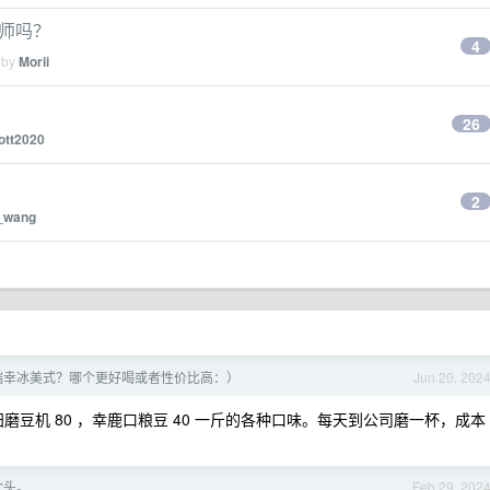
老师吗？
4
 by
Morii
26
ott2020
2
_wang
瑞幸冰美式？哪个更好喝或者性价比高：）
Jun 20, 202
九阳磨豆机 80 ，幸鹿口粮豆 40 一斤的各种口味。每天到公司磨一杯，成本
枕头。
Feb 29, 202