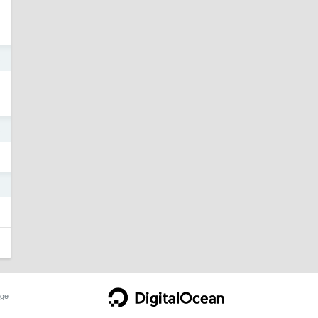
3
3
3
ge