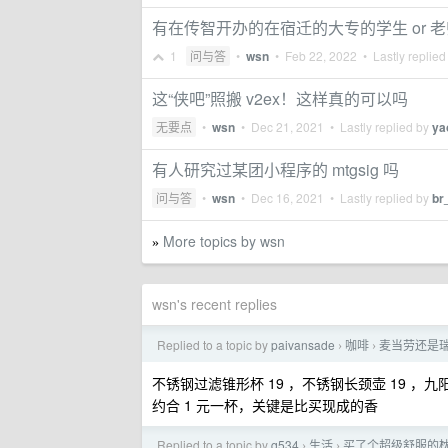
有在传智开办的在宿迁的大专的学生 or 
1
问与答
•
wsn
•
Feb 22, 2022
• Lastly replied
这“侠吧”照搬 v2ex！这样真的可以吗
无要点
•
wsn
•
Dec 21, 2021
• Lastly replied by
ya
有人研究过某团小程序的 mtgsig 吗
问与答
•
wsn
•
Dec 16, 2021
• Lastly replied by
br
More topics by wsn
»
wsn's recent replies
Replied to a topic by
paivansade
咖啡
麦当劳还是
›
›
不锈钢过滤锥形杯 19 ，不锈钢长颈壶 19 ，
约合 1 元一杯，关键是比买现成的香
Replied to a topic by
q534
生活
买了个超级舒服的
›
›