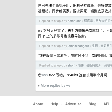
自己先搞个新机子用，旧机子挂咸鱼，最好整套
视频站，同步给买家，要求买家一镜到底录收货
Replied to a topic by
datadump
程序员
朋友介绍的一
›
›
ws 封号太严重了，被对方举报两次就封了，不
同 ip 上的多账号也很容易被封。
Replied to a topic by
jameszhangqk1
生活
堂哥网
›
›
“钱在股票里套着呢，啥时候还我上次的钱啊，我
Replied to a topic by
zhonj
硬件
会折腾的人，买机
›
›
@
wsn
#22 写错，7840hs 这台才用半个月啊
More replies by wsn
»
About
·
Help
·
Advertise
·
Blog
·
API