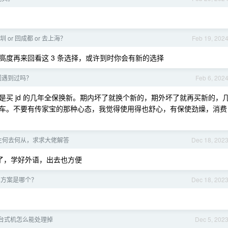
 or 回成都 or 去上海？
Feb 19, 202
度再来回看这 3 条选择，或许到时你会有新的选择
你们遇到过吗？
Feb 6, 202
买 jd 的几年全保换新。期内坏了就换个新的，期外坏了就再买新的，
车。不要有传家宝的那种心态，我觉得使用得也舒心，有保使劲燥，消费
届生何去何从，求求大佬解答
Dec 18, 202
视了，学好外语，出去也方便
安卓方案是哪个？
Dec 18, 202
台式机怎么能处理掉
Dec 5, 202