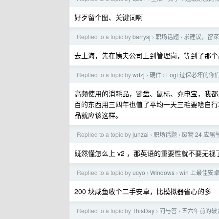
好歹留个图、关键词啊
Replied to a topic by
barrysj
职场话题
求建议，留深圳
›
›
去上海，先在姨夫公司上到管理岗，等到了那个高
Replied to a topic by
wdzj
硬件
Logi 过保必坏的
›
›
高频使用的消耗品，键盘、鼠标、充电宝，我都是
百的东西用三四年也值了平均一天三毛要啥自行
品就应该这样。
Replied to a topic by
junzai
职场话题
废物 24 应
›
›
既然懂怎么上 v2 ，那英语的重要性就不要无
Replied to a topic by
ucyo
Windows
win 上最佳
›
›
200 块咸鱼收个二手安卓，比模拟器省心的多
Replied to a topic by
ThisDay
问与答
五六年前的破
›
›