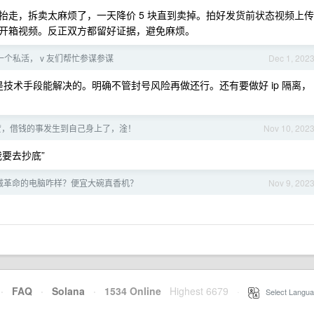
抬走，拆卖太麻烦了，一天降价 5 块直到卖掉。拍好发货前状态视频上传
开箱视频。反正双方都留好证据，避免麻烦。
个私活， v 友们帮忙参谋参谋
Dec 1, 202
是技术手段能解决的。明确不管封号风险再做还行。还有要做好 ip 隔离，
贷，借钱的事发生到自己身上了，淦！
Nov 10, 202
要去抄底”
械革命的电脑咋样？便宜大碗真香机？
Nov 9, 202
·
FAQ
·
Solana
·
1534 Online
Highest 6679
·
Select Langua