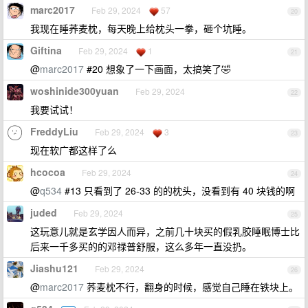
marc2017
Feb 29, 2024
57
20
我现在睡荞麦枕，每天晚上给枕头一拳，砸个坑睡。
Giftina
Feb 29, 2024
1
21
@
marc2017
#20 想象了一下画面，太搞笑了🤣
woshinide300yuan
Feb 29, 2024
22
我要试试！
FreddyLiu
Feb 29, 2024
3
23
现在软广都这样了么
hcocoa
Feb 29, 2024
24
@
q534
#13 只看到了 26-33 的的枕头，没看到有 40 块钱的啊
juded
Feb 29, 2024
25
这玩意儿就是玄学因人而异，之前几十块买的假乳胶睡眠博士比
后来一千多买的的邓禄普舒服，这么多年一直没扔。
Jiashu121
Feb 29, 2024
26
@
marc2017
荞麦枕不行，翻身的时候，感觉自己睡在铁块上。