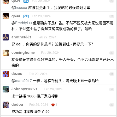
q534
Feb 29, 2024
OP
27
@
hcocoa
应该就是那个，我发帖的时候没翻订单
q534
Feb 29, 2024
OP
28
@
FreddyLiu
但是确实不是广告。不然不说又被大家说发图不发
种，不过这个帖子看起来确实很成功的样子，哈哈
anotherJJz
Feb 29, 2024
29
兄 dei ，你买的是枕芯吗？没搜到哇~ 再提示一下？
cominghome
Feb 29, 2024
30
枕头这玩意没什么好推荐的，千人千头，合不合适都是自己睡出
来的
dezou
Feb 29, 2024
31
@
marc2017
一样，睡松针枕头，每天晚上砸一拳哈哈
Johnny910821
Feb 29, 2024
32
求个链接 1688 搜厂家没搜到
dodoa
Feb 29, 2024
1
33
成功勾引我去消费了 50