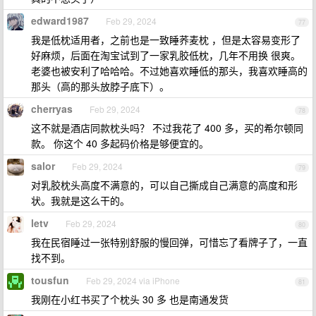
edward1987
Feb 29, 2024
77
我是低枕适用者，之前也是一致睡荞麦枕 ，但是太容易变形了
好麻烦，后面在淘宝试到了一家乳胶低枕，几年不用换 很爽。
老婆也被安利了哈哈哈。不过她喜欢睡低的那头，我喜欢睡高的
那头（高的那头放脖子底下）。
cherryas
Feb 29, 2024
78
这不就是酒店同款枕头吗？ 不过我花了 400 多，买的希尔顿同
款。 你这个 40 多起码价格是够便宜的。
salor
Feb 29, 2024
79
对乳胶枕头高度不满意的，可以自己撕成自己满意的高度和形
状。我就是这么干的。
letv
Feb 29, 2024
80
我在民宿睡过一张特别舒服的慢回弹，可惜忘了看牌子了，一直
找不到。
tousfun
Feb 29, 2024 via iPhone
81
我刚在小红书买了个枕头 30 多 也是南通发货