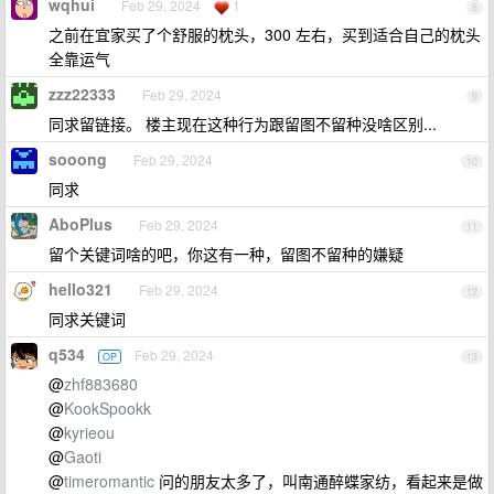
wqhui
Feb 29, 2024
1
8
之前在宜家买了个舒服的枕头，300 左右，买到适合自己的枕头
全靠运气
zzz22333
Feb 29, 2024
9
同求留链接。 楼主现在这种行为跟留图不留种没啥区别...
sooong
Feb 29, 2024
10
同求
AboPlus
Feb 29, 2024
11
留个关键词啥的吧，你这有一种，留图不留种的嫌疑
hello321
Feb 29, 2024
12
同求关键词
q534
Feb 29, 2024
OP
13
@
zhf883680
@
KookSpookk
@
kyrieou
@
Gaoti
@
timeromantic
问的朋友太多了，叫南通醉蝶家纺，看起来是做