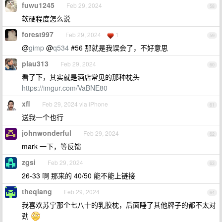
fuwu1245
Feb 29, 2024
58
软硬程度怎么说
forest997
Feb 29, 2024
1
59
@
gimp
@
q534
#56 那就是我误会了，不好意思
plau313
Feb 29, 2024
60
看了下，其实就是酒店常见的那种枕头
https://imgur.com/VaBNE80
xfl
Feb 29, 2024 via iPhone
61
送我一个也行
johnwonderful
Feb 29, 2024
62
mark 一下，等反馈
zgsi
Feb 29, 2024
63
26-33 啊 那来的 40/50 能不能上链接
theqiang
Feb 29, 2024
64
我喜欢苏宁那个七八十的乳胶枕，后面睡了其他牌子的都不太对
劲