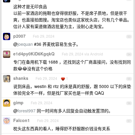
这种才是无印良品
以前一家酒店的拖鞋也穿得很舒服，不是席子质地，但是很干
爽，也直接拍图搜。淘宝店也类似这家枕头店，只有几个单品。
估计人家有渠道做酒店批量为主，没耐心走淘宝。
p2007
Feb 29, 2024
53
@
joequan
#36 荞麦枕容易生虫子。
e1d4py0KiD6KgqkQ
Feb 29, 2024 via Android
54
专门在备用机下载 1688 ，还找到这个厂商直接问，没有找到同
款😂😂没有这个价格
shanks
Feb 29, 2024
1
55
说到床品，westin 和 ritz 的床是真的舒服，跟 5000 以下的床垫
体验完全不一样，但是找厂家买也是一样贵 QAQ
gimp
Feb 29, 2024
56
@
forest997
同一时间有多人回复会自动触发置顶的。
Falcon1
Feb 29, 2024
57
枕头这东西真的看人，睡得舒不舒服跟价钱没有关系