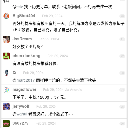
@
letv
找下历史订单，联系下老板问问，不行再去住一次
BigShot404
Feb 29, 2024
90
再好的枕头都有被压扁的一天。我的解决方案是沙发长方形垫子
+PU 软管，自己填充，塌了自己补充。
JssDream
Feb 29, 2024
91
好歹放个图片啊？
chenxiankong
Feb 29, 2024
92
有没有矮的枕头推荐各位.
Xi
Feb 29, 2024
93
@
marc2017
同样睡个坑的，不然头会滑下枕头
magicflower
Feb 29, 2024 via Android
94
下单了，中枕 1200g ，57 元。
jerrywolf
Feb 29, 2024
95
@
wqhui
老哥您好，求个款式了~~
3607279
Feb 29, 2024
96