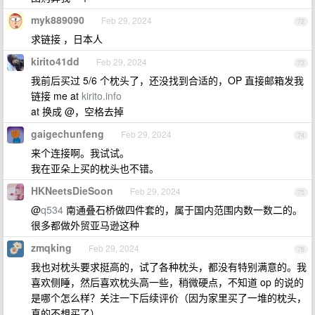
myk889090
Feb 29, 2024
72
求链接 ，日本人
kirito41dd
Feb 29, 2024
73
我前后买过 5/6 个枕头了，还没找到合适的，OP 直接邮箱发我
链接 me at
kirito.info
at 换成 @，空格去掉
gaigechunfeng
Feb 29, 2024
74
来个连接啊。我试试。
我在亚朵上买的枕头也不错。
HKNeetsDieSoon
Feb 29, 2024
75
@
q534
南通叠石桥做四件套的，属于国内范围内数一数二的。
很多都做外贸亚马逊这种
zmqking
Feb 29, 2024
76
我也对枕头要求挺高的，试了各种枕头，都没有特别满意的。我
喜欢侧睡，然后喜欢枕头高一些，稍微硬点，不知道 op 的说的
是哪个怎么样？关注一下后续评价（因为家里买了一堆的枕头，
真的不想买了）