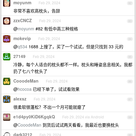
moyunm
Feb 29, 2024
82
非常不喜欢高枕头，告辞
zzxCNCZ
Feb 29, 2024
83
@
moyunm
#82 有低中高三种规格
mokevip
Feb 29, 2024
84
@
q534
1688 上搜了，买了一个试试，但是只找到 33 元的
27149
Feb 29, 2024
85
冷静，每个人适合的枕头都不一样。枕头和睡姿息息相关。我都
扔了七八个枕头了
CooodeMan
Feb 29, 2024
86
@
hcocoa
已经下单了，试试看效果
alexsz
Feb 29, 2024
87
很柔软很蓬松？不出一个月可能就瘪了
e1d4py0KiD6KgqkQ
Feb 29, 2024 via Android
88
@
CooodeMan
到货后试试两天看看，我最近也要换枕头
dark3212
Feb 29, 2024
89