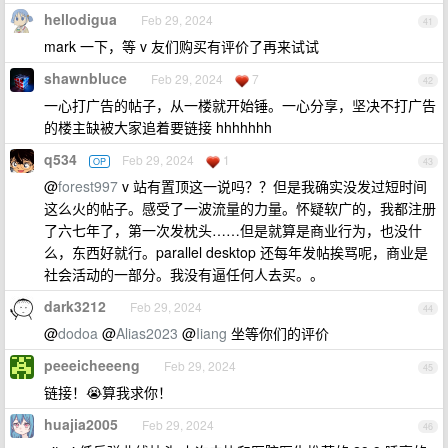
hellodigua
Feb 29, 2024
41
mark 一下，等 v 友们购买有评价了再来试试
shawnbluce
Feb 29, 2024
7
42
一心打广告的帖子，从一楼就开始锤。一心分享，坚决不打广告
的楼主缺被大家追着要链接 hhhhhhh
q534
Feb 29, 2024
1
OP
43
@
forest997
v 站有置顶这一说吗？？但是我确实没发过短时间
这么火的帖子。感受了一波流量的力量。怀疑软广的，我都注册
了六七年了，第一次发枕头……但是就算是商业行为，也没什
么，东西好就行。parallel desktop 还每年发帖挨骂呢，商业是
社会活动的一部分。我没有逼任何人去买。。
dark3212
Feb 29, 2024
44
@
dodoa
@
Alias2023
@
Iiang
坐等你们的评价
peeeicheeeng
Feb 29, 2024
45
链接！😭算我求你！
huajia2005
Feb 29, 2024
46