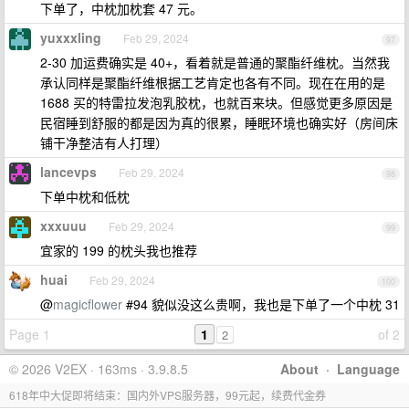
下单了，中枕加枕套 47 元。
yuxxxling
Feb 29, 2024
97
2-30 加运费确实是 40+，看着就是普通的聚酯纤维枕。当然我
承认同样是聚酯纤维根据工艺肯定也各有不同。现在在用的是
1688 买的特雷拉发泡乳胶枕，也就百来块。但感觉更多原因是
民宿睡到舒服的都是因为真的很累，睡眠环境也确实好（房间床
铺干净整洁有人打理）
lancevps
Feb 29, 2024
98
下单中枕和低枕
xxxuuu
Feb 29, 2024
99
宜家的 199 的枕头我也推荐
huai
Feb 29, 2024
100
@
magicflower
#94 貌似没这么贵啊，我也是下单了一个中枕 31
Page 1
1
of 2
2
© 2026 V2EX · 163ms · 3.9.8.5
About
·
Language
618年中大促即将结束：国内外VPS服务器，99元起，续费代金券