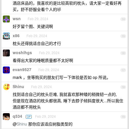
酒店床品的，我喜欢的是比较高软的枕头，请大家一定看好再
买，舒不舒服全看个人的🤣
wsn
Feb 29, 2024
14
好歹留个图、关键词啊
x86
Feb 29, 2024
15
枕头还得挑适合自己的才行
woshihgs
Feb 29, 2024
16
看得出大家的睡眠质量都不太好啊
evan9527
Feb 29, 2024
17
mark ，坐等购买的朋友们写一下体验是否如 op 所说。
Shinu
Feb 29, 2024
18
找到适合自己的枕头巨难, 我就喜欢那种矮的稍微韧一点的,
但是现在酒店的枕头都很高, 睡下去脖子倾斜度很大...所以我住
酒店都不用枕头
q534
Feb 29, 2024
OP
19
@
Shinu
那你应该适应树脂类型的