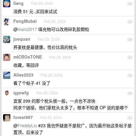
Iiang
Feb 29, 2024
34
消费 51 元 ,买回来试试
FengMubai
Feb 29, 2024
35
@
marc2017
填充物可以改用碎乳胶颗粒
joequan
Feb 29, 2024
36
荞麦枕是最健康、性价比高的枕头
mICROsTONE
Feb 29, 2024
37
收藏，等回评
Alias2023
Feb 29, 2024
38
看了个帖子 41 没了
qgewfg
Feb 29, 2024
39
宜家 299 的那个枕头很一般，一点也不凉快
同求个链接，他们家枕头太多了，根本不知道 OP 说的是哪个
forest997
Feb 29, 2024
40
@
FreddyLiu
#23 我也怀疑是不是软广，因为最开始这条帖子是
置顶，后来没了