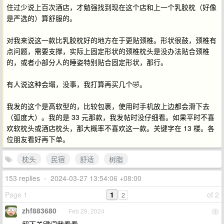
住过少说上百次酒店，才勉强找到现在这个店和上一个乳胶枕（好像
是严选的）算舒服的。
对我来说这一款比乳胶枕好的地方在于更贴颈椎。形状很鼓，颈椎有
点问题，需要支撑，实际上固定形状的颈椎枕头是没办法贴合颈椎
的，或者小部分人的睡姿特别贴合固定形状，那行。
有人说这种会塌，没事，我打算再买几个🤣。
我发的这个是高软型的，比较包裹，使用时手机放上边都会滑下去
（弧度大）。我的是 33 元那款，我发帖时没仔细看。如果平时不喜
欢软枕头或酒店枕头，那大概率不喜欢这一款。关键字在 13 楼。各
位朋友看好再下单。
枕头
民宿
舒适
树脂
153 replies
•
2024-03-27 13:54:06 +08:00
Page 1
1
of 2
2
zhf883680
Feb 29, 2024
1