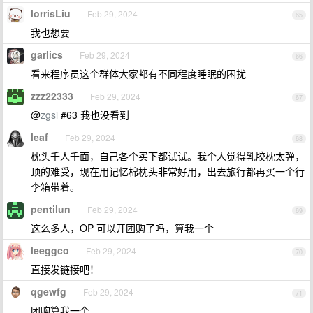
lorrisLiu
Feb 29, 2024
65
我也想要
garlics
Feb 29, 2024
66
看来程序员这个群体大家都有不同程度睡眠的困扰
zzz22333
Feb 29, 2024
67
@
zgsi
#63 我也没看到
leaf
Feb 29, 2024
68
枕头千人千面，自己各个买下都试试。我个人觉得乳胶枕太弹，
顶的难受，现在用记忆棉枕头非常好用，出去旅行都再买一个行
李箱带着。
pentilun
Feb 29, 2024
69
这么多人，OP 可以开团购了吗，算我一个
leeggco
Feb 29, 2024
70
直接发链接吧！
qgewfg
Feb 29, 2024
71
团购算我一个