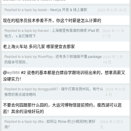
Replied to a topic by lsaiah
Next.js 开发 & 线上兼职
2025 年 5 月 18 日
›
现在的程序员技术参差不齐，你这个时薪是怎么计算的
Replied to a topic by Kanavi
上海哪里有靠谱的维修 iPad 的
2024 年 11 月
›
17 日
地方， v 友们推荐下
老上海火车站 多问几家 哪家便宜去那家
Replied to a topic by RiverRay
还有多少前端搞不懂 package
2024 年 7 月
›
14 日
的版本号规则...
@
wyl986
#2 说卷的基本都是白嫖自学跟培训班出来的，想拿高薪又
没硬实力！
Replied to a topic by donggua997
端午打算去扬州玩，有什么
2024 年 6 月
›
4 日
推荐的景点或攻略吗
不要去何园跟那什么园的，大运河博物馆提前预约，瘦西湖可以逛
逛！其余的没啥好玩的
Replied to a topic by dtla
如何让 Rime 的 [小鹤双拼] 更好
2024 年 3 月 5
›
日
用？