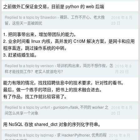
之前做外汇保证金交易，目前是 python 的 web 后端
Replied to a topic by Shawdon
裸辞、工作不开心、老大挽
2016 年 8 月
›
23 日
留，这些天一直被困扰
1. 把同事带出来，增加带团队的能力。
2. 业余时间看 linux 内核，高并发的 C10M 解决方案，是网卡和应用
程序直连，跳过操作系统的中转。
3. 赶紧结婚生娃。
Replied to a topic by venison
培训机构出来，简历不想作假，怎
2016 年 8
›
月 20 日
样才能找到工作？老实人就该吃亏？
能力有限的情况，找找招聘信息中的技术要求，针对性的看书。
最后，做一个练手的项目，把书上的技术融合进去。
有了作品，找工作就比较容易了。
Replied to a topic by unfurl
gunicorn+flask, 不同的 worker 之
2016 年 8 月
›
20 日
间怎么共享一个对象
用 NoSQL 存放 shared_dict 对象的序列化字符串。
Replied to a topic by isqlmap
求 Hacker\Pythoner, 优秀的程
2016 年 8 月
›