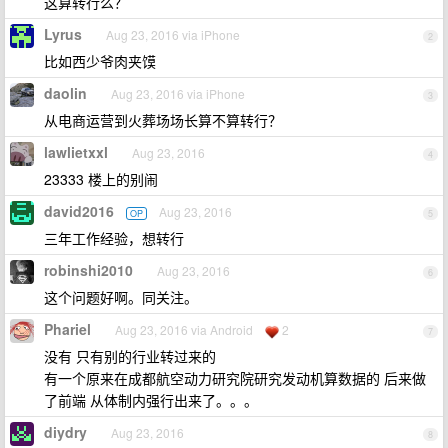
这算转行么？
Lyrus
Aug 23, 2016 via iPhone
2
比如西少爷肉夹馍
daolin
Aug 23, 2016 via iPhone
3
从电商运营到火葬场场长算不算转行？
lawlietxxl
Aug 23, 2016
4
23333 楼上的别闹
david2016
Aug 23, 2016
OP
5
三年工作经验，想转行
robinshi2010
Aug 23, 2016
6
这个问题好啊。同关注。
Phariel
Aug 23, 2016 via Android
2
7
没有 只有别的行业转过来的
有一个原来在成都航空动力研究院研究发动机算数据的 后来做
了前端 从体制内强行出来了。。。
diydry
Aug 23, 2016
8