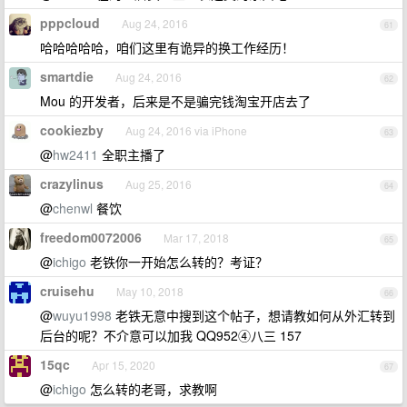
pppcloud
Aug 24, 2016
61
哈哈哈哈哈，咱们这里有诡异的换工作经历！
smartdie
Aug 24, 2016
62
Mou 的开发者，后来是不是骗完钱淘宝开店去了
cookiezby
Aug 24, 2016 via iPhone
63
@
hw2411
全职主播了
crazylinus
Aug 25, 2016
64
@
chenwl
餐饮
freedom0072006
Mar 17, 2018
65
@
ichigo
老铁你一开始怎么转的？考证？
cruisehu
May 10, 2018
66
@
wuyu1998
老铁无意中搜到这个帖子，想请教如何从外汇转到
后台的呢？不介意可以加我 QQ952④八三 157
15qc
Apr 15, 2020
67
@
ichigo
怎么转的老哥，求教啊