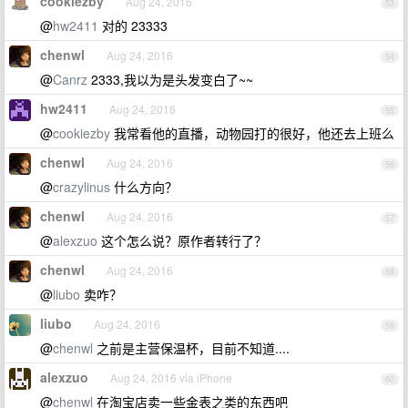
cookiezby
Aug 24, 2016
53
@
hw2411
对的 23333
chenwl
Aug 24, 2016
54
@
Canrz
2333,我以为是头发变白了~~
hw2411
Aug 24, 2016
55
@
cookiezby
我常看他的直播，动物园打的很好，他还去上班么
chenwl
Aug 24, 2016
56
@
crazylinus
什么方向？
chenwl
Aug 24, 2016
57
@
alexzuo
这个怎么说？原作者转行了？
chenwl
Aug 24, 2016
58
@
liubo
卖咋？
liubo
Aug 24, 2016
59
@
chenwl
之前是主营保温杯，目前不知道....
alexzuo
Aug 24, 2016 via iPhone
60
@
chenwl
在淘宝店卖一些金表之类的东西吧