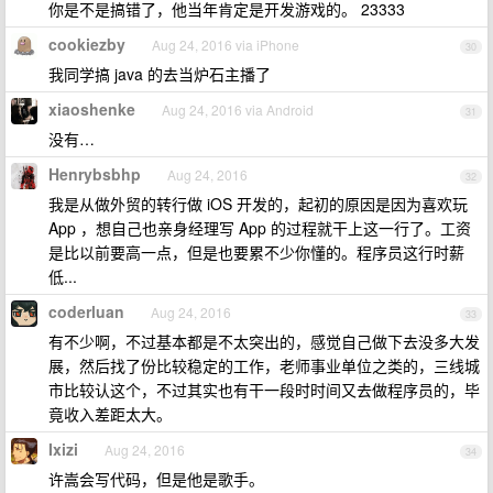
你是不是搞错了，他当年肯定是开发游戏的。 23333
cookiezby
Aug 24, 2016 via iPhone
30
我同学搞 java 的去当炉石主播了
xiaoshenke
Aug 24, 2016 via Android
31
没有…
Henrybsbhp
Aug 24, 2016
32
我是从做外贸的转行做 iOS 开发的，起初的原因是因为喜欢玩
App ，想自己也亲身经理写 App 的过程就干上这一行了。工资
是比以前要高一点，但是也要累不少你懂的。程序员这行时薪
低...
coderluan
Aug 24, 2016
33
有不少啊，不过基本都是不太突出的，感觉自己做下去没多大发
展，然后找了份比较稳定的工作，老师事业单位之类的，三线城
市比较认这个，不过其实也有干一段时时间又去做程序员的，毕
竟收入差距太大。
Ixizi
Aug 24, 2016
34
许嵩会写代码，但是他是歌手。