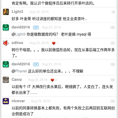
肯定有啊。我认识个做程序员后来转行开茶叶店的。
Light3
Aug 23, 2016
9
好多 叶金荣 听过讲座的都知道 他主业卖茶叶..
david2016
Aug 23, 2016
OP
10
@
Light3
你是做数据库的吗？ 老叶是搞 mysql 得
odirus
Aug 23, 2016
1
11
转行干啥捏。。。我以前做弧形齿轮，现在从事后端工作两年多
了。
david2016
Aug 23, 2016
OP
12
@
Phariel
这么好的单位还出来，，，不理解
Canrz
Aug 23, 2016
3
13
以前有个 IT 大神改行卖水果后，眼镜摘了，人变白了，连头发
都长出来了……
nicevar
Aug 23, 2016
14
以前的同事转换基本上都失败，有两个失败之后再回到互联网创
业倒是成功了