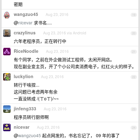
密期
wangzuo45
Aug 23, 2016
19
@
nicevar
求书名....
crazylinus
Aug 23, 2016 via Android
20
六年老程序员，正在转行中
RiceNoodle
Aug 23, 2016
21
有个同学，之前在外企做测试工程师，太闲开网店。
现在副业变主页，开了个小公司卖消费电子，红红火火的样子。
luckylion
Aug 23, 2016
22
转行干啥捏...
这问题已考虑两年有余
一直没转成 /(ㄒoㄒ)/~~
jinfeng333
Aug 23, 2016
23
程序员转行厨师啊
nicevar
Aug 23, 2016
24
@
wangzuo45
起点网发的，书名忘记了， 09 年的事了