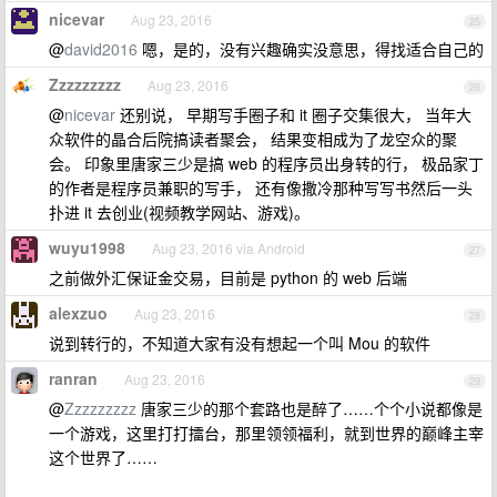
nicevar
Aug 23, 2016
25
@
david2016
嗯，是的，没有兴趣确实没意思，得找适合自己的
Zzzzzzzzz
Aug 23, 2016
26
@
nicevar
还别说， 早期写手圈子和 it 圈子交集很大， 当年大
众软件的晶合后院搞读者聚会， 结果变相成为了龙空众的聚
会。 印象里唐家三少是搞 web 的程序员出身转的行， 极品家丁
的作者是程序员兼职的写手， 还有像撒冷那种写写书然后一头
扑进 it 去创业(视频教学网站、游戏)。
wuyu1998
Aug 23, 2016 via Android
27
之前做外汇保证金交易，目前是 python 的 web 后端
alexzuo
Aug 23, 2016
28
说到转行的，不知道大家有没有想起一个叫 Mou 的软件
ranran
Aug 23, 2016
29
@
Zzzzzzzzz
唐家三少的那个套路也是醉了……个个小说都像是
一个游戏，这里打打擂台，那里领领福利，就到世界的巅峰主宰
这个世界了……