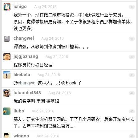
ichigo
Aug 24, 2016
40
我算一个，现在做二级市场投资，中间还做过行业研究员。
原因，觉得做投研更有趣，不至于像很多程序员那样加班单休，
钱也更多。
changwei
Aug 24, 2016
41
谭浩强，从教师到作者到被吐槽者。。。
jsjgjbzhang
Aug 24, 2016
42
程序员转行项目经理
likebeta
Aug 24, 2016
43
@
changwei
这种人， 只能 block 了
luluuulu4848
Aug 24, 2016
44
我的名字叫 奎因 德基姆
liubo
Aug 24, 2016
45
基友，研究生念机器学习的。干了几个月码农，后来开淘宝店去
了。去年号称利润已经过百万....
wingoo
Aug 24, 2016
46