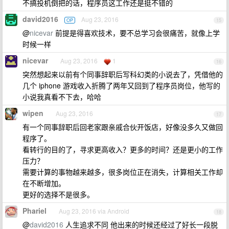
不搞投机倒把的话，程序员这工作还是挺不错的
david2016
Aug 23, 2016
OP
15
@
nicevar
前提是得喜欢技术，要不总学习会很痛苦，就像上学
时候一样
nicevar
Aug 23, 2016
1
16
突然想起来以前有个同事辞职后写科幻类的小说去了，凭借他的
几个 iphone 游戏收入折腾了两年又回到了程序员岗位，他写的
小说我真看不下去，哈哈
wipen
Aug 23, 2016
17
有一个同事辞职后回老家跟亲戚合伙开饭店，好像没多久又做回
程序了。
看转行的目的了，寻求更高收入？更多的时间？还是更小的工作
压力？
需要计算的事物越来越多，很多岗位正在消失，计算相关工作却
在不断增加。
更好的选择不是很多。
Phariel
Aug 23, 2016 via Android
18
@
david2016
人生追求不同 他出来的时候还经过了好长一段脱