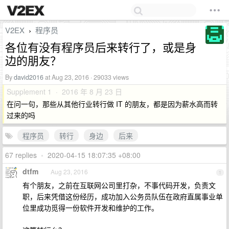
V2EX
程序员
›
各位有没有程序员后来转行了，或是身
边的朋友？
By
david2016
at Aug 23, 2016 · 29033 views
Supplement 1 · 2016 年 8 月 23 日
在问一句，那些从其他行业转行做 IT 的朋友，都是因为薪水高而转
过来的吗
程序员
转行
身边
后来
67 replies
•
2020-04-15 18:07:35 +08:00
dtfm
Aug 23, 2016
1
有个朋友，之前在互联网公司里打杂，不事代码开发，负责文
职，后来凭借这份经历，成功加入公务员队伍在政府直属事业单
位里成功觅得一份软件开发和维护的工作。