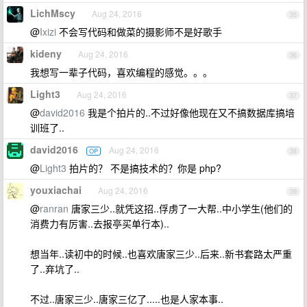
LichMscy
Aug 24, 2016
35
@
Ixizi
不会写代码和做菜的摄影师不是好歌手
kideny
Aug 24, 2016
36
我想写一辈子代码，喜欢编程的感觉。。。
Light3
Aug 24, 2016
37
@
david2016
我是个拍片的..不过好像他现在又不搞数据库搞培
训班了..
david2016
Aug 24, 2016
OP
38
@
Light3
拍片的？ 不是搞技术的？你是 php?
youxiachai
Aug 24, 2016
39
@
ranran
唐家三少..就凭这招..俘虏了一大帮..中小学生(他们的
消费力有厉害..去报亭买单行本)..
想当年..读初中的时候..也喜欢唐家三少..后来..新书套路太严重
了..弃坑了..
不过..唐家三少..唐家三亿了.....也是人家本事..