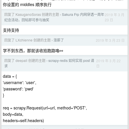
你设置的 middles 顺序执行
回复了 KasuganoSoras 创建的主题
Sakura Frp 内网穿透一周年
2019 年 3 月
›
23 日
纪念活动，回帖即可参与抽奖
支持支持
回复了 LXchienne 创建的主题
涨薪了
2019 年 3 月 23 日
›
学不到东西，那就该收拾跑路咯👀
回复了 deepall 创建的主题
scrapy-redis 如何实现 post 请
2019 年 3 月 22
›
日
求
data = {
'username': 'user',
'password': 'pwd'
}
req = scrapy.Request(url=url, method='POST',
body=data,
headers=self.headers)