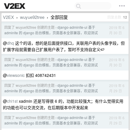
V2EX
wuyue92tree
全部回复
回复总数
12
›
›
回复了 wuyue92tree 创建的主题
django-adminlte-ui 基于
2019 年 6
›
月 30 日
adminlte 的 django 后台模板，页面基本全部兼容，欢迎测试
@
dhq
这个的话，想的是后面提供接口，关联用户表的头像字段，但
扩展字段就需要自己扩展用户表了，暂时不支持自定义🍉
回复了 wuyue92tree 创建的主题
django-adminlte-ui 基于
2019 年 6
›
月 30 日
adminlte 的 django 后台模板，页面基本全部兼容，欢迎测试
@
viewsonic
扣扣 408742431
回复了 wuyue92tree 创建的主题
django-adminlte-ui 基于
2019 年 6
›
月 29 日
adminlte 的 django 后台模板，页面基本全部兼容，欢迎测试
@
chi1st
xadmin 还是写得很 6 的，功能比较强大；有什么觉得实用
的功能也可以交流交流，在后期版本中开发起来
回复了 wuyue92tree 创建的主题
django-adminlte-ui 基于
2019 年 6
›
月 29 日
adminlte 的 django 后台模板，页面基本全部兼容，欢迎测试