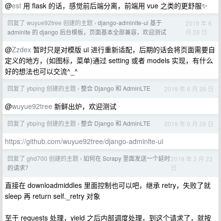
@
est
用 flask 的话，感觉前后端分离，前端用 vue 之类的更舒服✨
回复了 wuyue92tree 创建的主题
django-adminlte-ui 基于
2019 年 6
›
月 28 日
adminlte 的 django 后台模板，页面基本全部兼容，欢迎测试
@
Zzdex
暂时只是对模版 ui 进行重新适配，后期的话会将页面需要自
定义的地方，(如图标，菜单)通过 setting 或者 models 实现，有什么
好的想法也可以交流^_^
回复了 ybping 创建的主题
整合 Django 和 AdminLTE
2019 年 6 月 28 日
›
@
wuyue92tree
新鲜出炉，欢迎测试
回复了 ybping 创建的主题
整合 Django 和 AdminLTE
2019 年 6 月 28 日
›
https://github.com/wuyue92tree/django-adminlte-ui
回复了 ghd700 创建的主题
如何在 Scrapy 里面发送一个延时
2019 年 3 月 23
›
日
的请求？
直接在 downloadmiddles 里面控制也可以吧，继承 retry，失败了就
sleep 再 return self._retry 对象
至于 requests 处理，yield 之后内部调度处理，到这个请求了，就按