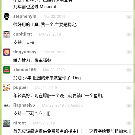
几年前也迷过 Minecraft
stephenyin
Mar 22, 2019
33
很好用的工具, 赞一个.主要是稳定.
cupitfirst
Mar 22, 2019
34
支持，支持
tingyunsay
Mar 22, 2019
35
给力给力，楼主强👍
xlcoder166
Mar 22, 2019
36
加油 少年 祖国的未来就靠你了 :Dog
pupper
Mar 22, 2019
37
年轻真好，现在爆肝一个晚上就要躺尸一个星期。
Raphael96
Mar 22, 2019 via Android
38
支持一下Σ( ° △ °|||)︴
nfroot
Mar 22, 2019
39
首先应该感谢提供免费服务的楼主！！！这行字给我加粗加大加