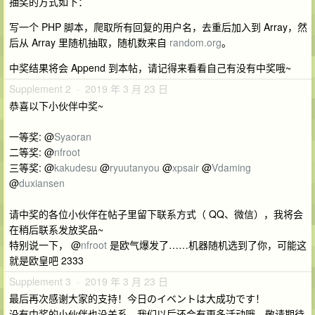
抽奖的方式如下：
写一个 PHP 脚本，爬取所有回复的用户名，去重后加入到 Array，然
后从 Array 里随机抽取，随机数来自
random.org
。
中奖结果将会 Append 到本帖，请记得来看看自己有没有中奖哦~
Supplement 2 · 2019 年 3 月 23 日
恭喜以下小伙伴中奖~
一等奖: @
Syaoran
二等奖: @
nfroot
三等奖: @
kakudesu
@
ryuutanyou
@
xpsair
@
Vdaming
@
duxiansen
请中奖的各位小伙伴在帖子里留下联系方式（ QQ、微信），我将会
在稍后联系发放奖品~
特别说一下， @
nfroot
是欧气爆发了……机器随机选到了你，可能这
就是欧皇吧 2333
Supplement 3 · 2019 年 3 月 23 日
最后再次感谢大家的支持！今日のイベントは大成功です！
没有中奖的小伙伴也没关系，我们以后还会有更多活动哦，敬请期待