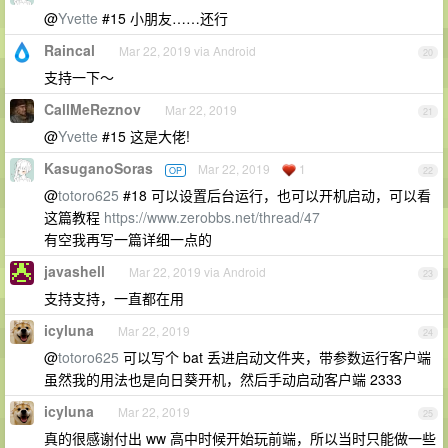
@
Yvette
#15 小朋友……还行
Raincal
Mar 22, 2019 via Android
20
支持一下～
CallMeReznov
Mar 22, 2019
21
@
Yvette
#15 这是大佬!
KasuganoSoras
Mar 22, 2019
1
OP
22
@
totoro625
#18 可以设置后台运行，也可以开机启动，可以看
这篇教程
https://www.zerobbs.net/thread/47
有空我再写一篇详细一点的
javashell
Mar 22, 2019 via Android
23
支持支持，一直都在用
icyluna
Mar 22, 2019
24
@
totoro625
可以写个 bat 丢进启动文件夹，带参数运行客户端
虽然我的用法也是向日葵开机，然后手动启动客户端 2333
icyluna
Mar 22, 2019
25
真的很感谢付出 ww 高中时候开始玩前端，所以当时只能做一些