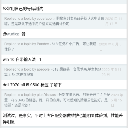
经常用自己的号码测试
Replied to a topic by coderabbit
购物车列表商品是默认选中计价
2020 年 11
›
月 17 日
呢。还是默认不选中用户进来勾选再计价呢
@
wudicgi
赞
Replied to a topic by Pandex
618 任务栏小广告，可让我逮
2020 年 6 月 5
›
日
住你了
win 10 自带输入法 +1
Replied to a topic by apeople
618 想组装一台黑苹果,单主机预
2020 年 5 月
›
23 日
算 4-5k,求推荐配置
dell 7070mff i5 9500 标压 了解下
Replied to a topic by plusDiscuss
分别在腾讯云、阿里云开了 2 台配
2020 年
›
5 月 15
置一样 2U4G 的机器，跑一样的应用，可以感知的腾讯云性能好，是
日
错觉？还是常识？
测试过，是事实，平时上客户服务器做维护也能明显体验到，性能差
异明显