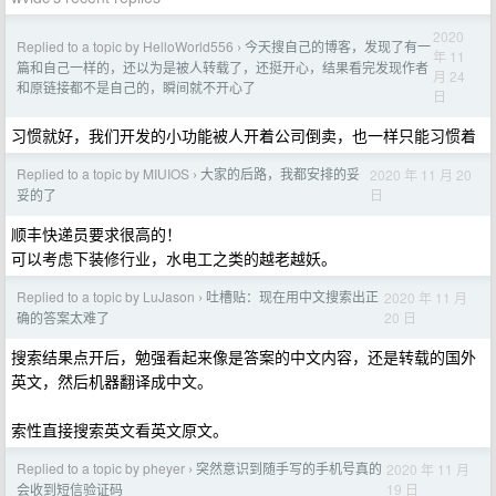
2020
Replied to a topic by HelloWorld556
今天搜自己的博客，发现了有一
›
年 11
篇和自己一样的，还以为是被人转载了，还挺开心，结果看完发现作者
月 24
和原链接都不是自己的，瞬间就不开心了
日
习惯就好，我们开发的小功能被人开着公司倒卖，也一样只能习惯着
Replied to a topic by MIUIOS
大家的后路，我都安排的妥
2020 年 11 月 20
›
日
妥的了
顺丰快递员要求很高的！
可以考虑下装修行业，水电工之类的越老越妖。
Replied to a topic by LuJason
吐槽贴：现在用中文搜索出正
2020 年 11 月
›
20 日
确的答案太难了
搜索结果点开后，勉强看起来像是答案的中文内容，还是转载的国外
英文，然后机器翻译成中文。
索性直接搜索英文看英文原文。
Replied to a topic by pheyer
突然意识到随手写的手机号真的
2020 年 11 月
›
19 日
会收到短信验证码