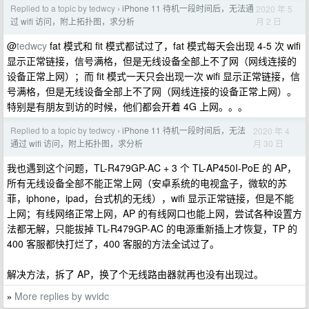
Replied to a topic by tedwcy
iPhone 11 待机一段时间后，无法通
2020 年 5
›
月 2 日
过 wifi 访问，附上拓扑图，求分析
@
tedwcy
fat 模式和 fit 模式都试过了，fat 模式每天会出现 4-5 次 wifi
显示正常链接，信号满格，但是无线设备全部上不了网（网线连接的
设备正常上网）；而 fit 模式一天只会出现一次 wifi 显示正常链接，信
号满格，但是无线设备全部上不了网（网线连接的设备正常上网）。
特别是有朋友到访的时候，他们都会开着 4G 上网。。。
Replied to a topic by tedwcy
iPhone 11 待机一段时间后，无法
2020 年 4
›
月 30 日
通过 wifi 访问，附上拓扑图，求分析
我也遇到这个问题，TL-R479GP-AC + 3 个 TL-AP450I-PoE 的 AP，
所有无线设备全部不能正常上网（安卓系统的电视盒子，微软的苏
菲，iphone，ipad，台式机的无线），wifi 显示正常链接，但是不能
上网；有线网络正常上网，AP 的有线网口也能上网，尝试各种设置方
法都无解，只能拔掉 TL-R479GP-AC 的电源重新插上才恢复，TP 的
400 客服都快打烂了，400 客服的方法全试过了。
解决方法，拆了 AP，换了个无线路由器就再也没有出现过。
More replies by wvidc
»