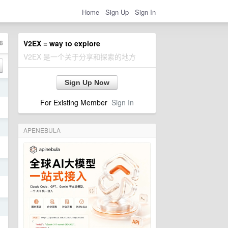
Home
Sign Up
Sign In
8
V2EX = way to explore
V2EX 是一个关于分享和探索的地方
Sign Up Now
日
For Existing Member
Sign In
日
APENEBULA
日
日