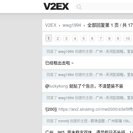
V2EX
wwg1994
全部回复第 1 页 / 共 17
›
›
1
2
3
4
5
6
7
8
9
10
回复了
wwg1994
创建的主题
广州
天河区招租，室
›
›
已经租出去啦 ~
回复了
wwg1994
创建的主题
广州
天河区招租，室
›
›
@
luckykong
就贴了个告示，不清楚装不装
回复了
wwg1994
创建的主题
广州
天河区招租，室
›
›
![200](
https://wx2.sinaimg.cn/mw2000/e3ef9f
回复了
mmmfj
创建的主题
职场话题
广州前端 15k
›
›
广州，965, 周末稳定双休，遇节假日不补班，1