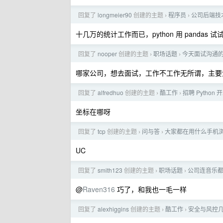
回复了
longmeier90
创建的主题
程序员
公司后端技术选
›
›
十几万的统计工作而已，python 用 pandas 试试
回复了
nooper
创建的主题
职场话题
今天面试沟通的
›
›
哪家公司，想去面试，工作不工作无所谓，主要
回复了
alfredhuo
创建的主题
酷工作
招聘 Pytho
›
›
坐标在哪呀
回复了
tcp
创建的主题
问与答
大家都在用什么手机
›
›
UC
回复了
smith123
创建的主题
职场话题
公司连音乐
›
›
@
Raven316
巧了，和我也一毛一样
回复了
alexhiggins
创建的主题
酷工作
安全与风控
›
›