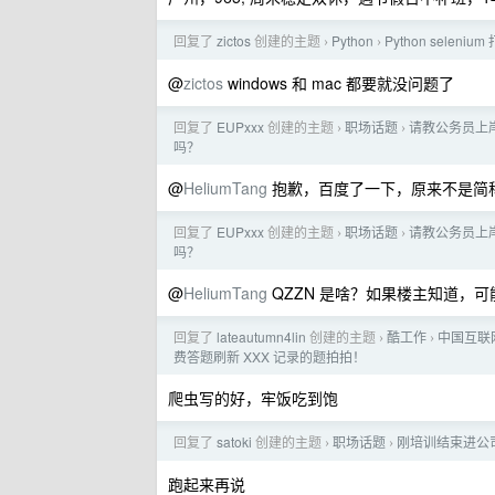
回复了
zictos
创建的主题
Python
Python seleni
›
›
@
zictos
windows 和 mac 都要就没问题了
回复了
EUPxxx
创建的主题
职场话题
请教公务员上
›
›
吗？
@
HeliumTang
抱歉，百度了一下，原来不是简
回复了
EUPxxx
创建的主题
职场话题
请教公务员上
›
›
吗？
@
HeliumTang
QZZN 是啥？如果楼主知道，
回复了
lateautumn4lin
创建的主题
酷工作
中国互联网
›
›
费答题刷新 XXX 记录的题拍拍！
爬虫写的好，牢饭吃到饱
回复了
satoki
创建的主题
职场话题
刚培训结束进公
›
›
跑起来再说