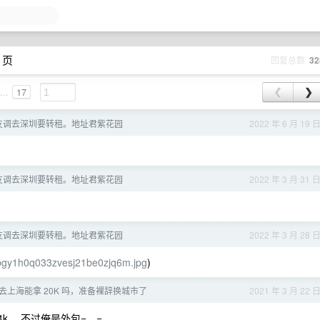
 页
回复总数
32
...
17
❮
❯
友调去深圳要转租。地址君紫花园
2022 年 6 月 19 
友调去深圳要转租。地址君紫花园
2022 年 3 月 31 
友调去深圳要转租。地址君紫花园
2022 年 3 月 28 
fbgy1h0q033zvesj21be0zjq6m.jpg
)
，去上海能拿 20K 吗，准备裸辞换城市了
2021 年 3 月 22 
4k 。不过俺是外包=。=