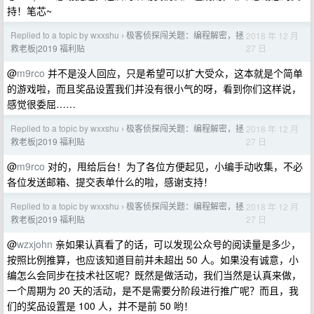
持！笔芯~
Replied to a topic by wxxshu
极客侦探闯关题：编程解密，拯
2018 年 12 月
›
27 日
救老板|2019 福利贴
@
m9rco
并不是没人回应，只是希望可以扩大受众，这本就是个简单
的游戏啦，而且奖品设置我们并没有很小气的呀，看到你们这样说，
感觉很委屈……
Replied to a topic by wxxshu
极客侦探闯关题：编程解密，拯
2018 年 12 月
›
27 日
救老板|2019 福利贴
@
m9rco
对的，甩给后台！为了各位方便起见，小编手动收集，不必
各位发送邮箱、提交表单什么的啦，感谢支持！
Replied to a topic by wxxshu
极客侦探闯关题：编程解密，拯
2018 年 12 月
›
27 日
救老板|2019 福利贴
@
wzxjohn
亲如果认真看了的话，可以发现公众号的阅读量是多少，
按照比例推算，也应该知道目前并未超出 50 人。如果没有诚意，小
编怎么会同步在技术社区呢？既然是做活动，我们当然是认真来做，
一个周期为 20 天的活动，是不是需要分阶段进行推广呢？而且，我
们的奖品设置是 100 人，并不是前 50 哟！