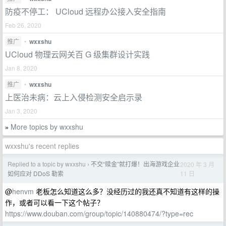
防疫不停工： UCloud 远程办公接入安全指南
Feb 26, 2020
推广
•
wxxshu
UCloud 物理云网关百 G 级集群设计实践
Jan 8, 2020
推广
•
wxxshu
上医治未病：云上入侵检测安全启示录
Jan 3, 2020
More topics by wxxshu
»
wxxshu's recent replies
Replied to a topic by wxxshu
不交“赎金”就打爆！出海游戏企业
2020 年 3 月
›
11 日
如何应对 DDoS 勒索
@
henvm
老板怎么知道这么多？没经历过的我还真不知道有这样的操
作，或者可以看一下这个帖子？
https://www.douban.com/group/topic/140880474/?type=rec