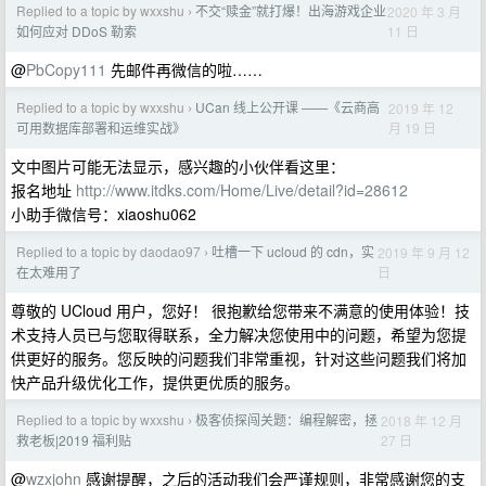
Replied to a topic by wxxshu
不交“赎金”就打爆！出海游戏企业
2020 年 3 月
›
11 日
如何应对 DDoS 勒索
@
PbCopy111
先邮件再微信的啦……
Replied to a topic by wxxshu
UCan 线上公开课 ——《云商高
2019 年 12
›
月 19 日
可用数据库部署和运维实战》
文中图片可能无法显示，感兴趣的小伙伴看这里：
报名地址
http://www.itdks.com/Home/Live/detail?id=28612
小助手微信号：xiaoshu062
Replied to a topic by daodao97
吐槽一下 ucloud 的 cdn，实
2019 年 9 月 12
›
日
在太难用了
尊敬的 UCloud 用户，您好！ 很抱歉给您带来不满意的使用体验！技
术支持人员已与您取得联系，全力解决您使用中的问题，希望为您提
供更好的服务。您反映的问题我们非常重视，针对这些问题我们将加
快产品升级优化工作，提供更优质的服务。
Replied to a topic by wxxshu
极客侦探闯关题：编程解密，拯
2018 年 12 月
›
27 日
救老板|2019 福利贴
@
wzxjohn
感谢提醒，之后的活动我们会严谨规则，非常感谢您的支