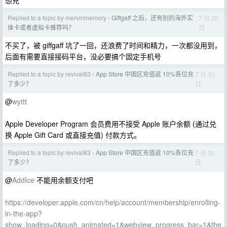
想充
Replied to a topic by mervinmemory
Giffgaff 之后，还有别的海外实
7 月 30
›
日
体卡或者虚拟卡推荐吗？
不买了，被 giffgaff 坑了一回，还浪费了时间和精力，一次都没用到，
后面有需要直接接码平台，没必要搞个固定手机号
Replied to a topic by revival83
App Store 中国区充值返 10%各位充
7 月 30
›
日
了多少？
@
wyttt
Apple Developer Program 会员费用不接受 Apple 账户余额 (通过兑
换 Apple Gift Card 或直接充值) 付款方式。
Replied to a topic by revival83
App Store 中国区充值返 10%各位充
7 月 30
›
日
了多少？
@
AddIce
不能用余额支付吧
https://developer.apple.com/cn/help/account/membership/enrolling-
in-the-app?
show_loading=0&push_animated=1&webview_progress_bar=1&the