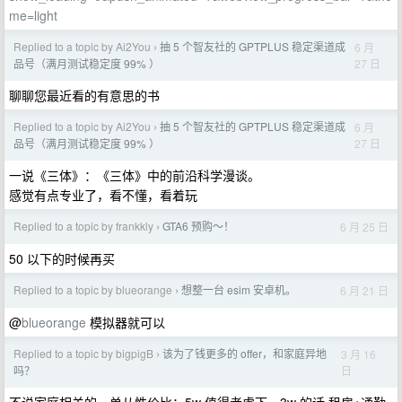
me=light
Replied to a topic by Ai2You
抽 5 个智友社的 GPTPLUS 稳定渠道成
6 月
›
27 日
品号（满月测试稳定度 99% ）
聊聊您最近看的有意思的书
Replied to a topic by Ai2You
抽 5 个智友社的 GPTPLUS 稳定渠道成
6 月
›
27 日
品号（满月测试稳定度 99% ）
一说《三体》：《三体》中的前沿科学漫谈。
感觉有点专业了，看不懂，看着玩
Replied to a topic by frankkly
GTA6 预购～！
6 月 25 日
›
50 以下的时候再买
Replied to a topic by blueorange
想整一台 esim 安卓机。
6 月 21 日
›
@
blueorange
模拟器就可以
Replied to a topic by bigpigB
该为了钱更多的 offer，和家庭异地
3 月 16
›
日
吗？