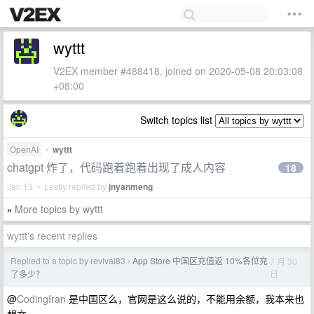
wyttt
V2EX member #488418, joined on 2020-05-08 20:03:08
+08:00
Switch topics list
OpenAI
•
wyttt
chatgpt 炸了，代码跑着跑着出现了成人内容
18
Jan 13 • Lastly replied by
jnyanmeng
More topics by wyttt
»
wyttt's recent replies
Replied to a topic by revival83
App Store 中国区充值返 10%各位充
7 月 30
›
日
了多少？
@
CodingIran
是中国区么，官网是这么说的，不能用余额，我本来也