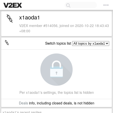
x1aoda1
V2EX member #514056, joined on 2020-10-22 18:43:43
+08:00
Switch topics list
Per x1aoda1's settings, the topics list is hidden
Deals
info, including closed deals, is not hidden
x1aoda1's recent replies