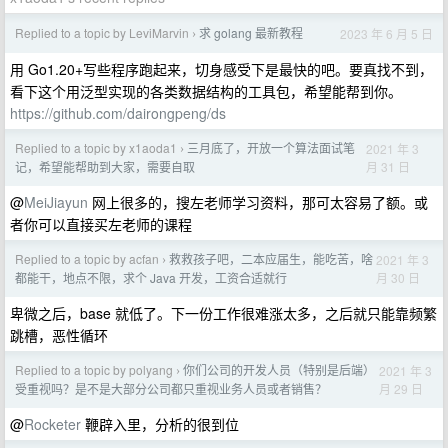
Replied to a topic by LeviMarvin
求 golang 最新教程
2023 年 6 月 5 日
›
用 Go1.20+写些程序跑起来，切身感受下是最快的吧。要真找不到，
看下这个用泛型实现的各类数据结构的工具包，希望能帮到你。
https://github.com/dairongpeng/ds
Replied to a topic by x1aoda1
三月底了，开放一个算法面试笔
2021 年 3
›
月 31 日
记，希望能帮助到大家，需要自取
@
MeiJiayun
网上很多的，搜左老师学习资料，那可太容易了额。或
者你可以直接买左老师的课程
Replied to a topic by acfan
救救孩子吧，二本应届生，能吃苦，啥
2021 年 3
›
月 30 日
都能干，地点不限，求个 Java 开发，工资合适就行
卑微之后，base 就低了。下一份工作很难涨太多，之后就只能靠频繁
跳槽，恶性循环
Replied to a topic by polyang
你们公司的开发人员（特别是后端）
2021 年 3
›
月 29 日
受重视吗？是不是大部分公司都只重视业务人员或者销售？
@
Rocketer
鞭辟入里，分析的很到位