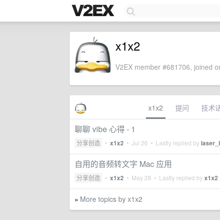
x1x2
V2EX member #681706, joined on
x1x2
提问
技术
聊聊 vibe 心得 - 1
分享创造
•
x1x2
•
Jul 26
• Lastly replied by
laser_
自用的音频转文字 Mac 应用
分享创造
•
x1x2
•
May 28
• Lastly replied by
x1x2
More topics by x1x2
»