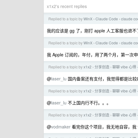
x1x2's recent replies
Replied to a topic by
WinX
Claude Code
claude
›
›
我的应该是 gg 了，刚打 apple 人工客服也退不
Replied to a topic by
WinX
Claude Code
claude
›
›
我 Apple 订阅的，年付，用了两个月，第一
Replied to a topic by
x1x2
分享创造
聊聊 vibe 心得 -
›
›
@
laser_lu
国内备案还有支付，我觉得都是比较
Replied to a topic by
x1x2
分享创造
聊聊 vibe 心得 -
›
›
@
laser_lu
不上国内行不行。。。
Replied to a topic by
x1x2
分享创造
聊聊 vibe 心得 -
›
›
@
vodmaker
看完你这个项目，我无地自容，我 v