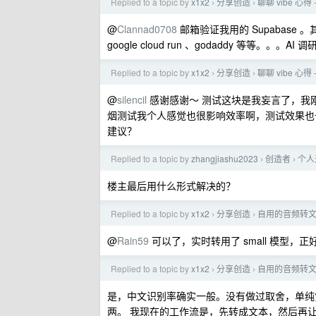
Replied to a topic by
x1x2
分享创造
聊聊 vibe 心得 -
›
›
@
Clannad0708
邮箱验证我用的 Supabase 。其他
google cloud run 、godaddy 等
Replied to a topic by
x1x2
分享创造
聊聊 vibe 心得 -
›
›
@
silencil
感谢感谢～ 测试这块是我妄言了，我
烟测试我个人感觉也很影响效率啊，测试效果也一般（我 
建议？
Replied to a topic by
zhangjiashu2023
创造者
个人
›
›
楼主最后用什么形式解决的？
Replied to a topic by
x1x2
分享创造
自用的音频转文字
›
›
@
Rain59
可以了，实时转用了 small 模型
Replied to a topic by
x1x2
分享创造
自用的音频转文字
›
›
是，中文识别率确实一般。没有做过取舍，单纯觉得是
两。 我现在的工作流是，先转成文本，然后再让 gp