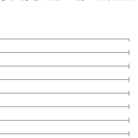
──────────────────────────────────────────┐
──────────────────────────────────────────┤
──────────────────────────────────────────┤
──────────────────────────────────────────┤
──────────────────────────────────────────┤
──────────────────────────────────────────┤
──────────────────────────────────────────┤
──────────────────────────────────────────┤