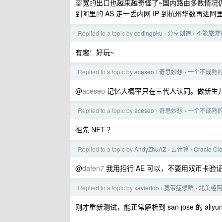
🐷宽的出口也越来越奇怪了~国内路由多数情况仍
到阿里的 AS 走一丢内网 IP 到杭州华数再进阿
Replied to a topic by
codingpku
分享创造
不能旅游
›
›
有趣！好玩~
Replied to a topic by
aceseo
奇思妙想
一个不成熟
›
›
@
aceseo
记忆大概率只在三代人认同。做新生
Replied to a topic by
aceseo
奇思妙想
一个不成熟
›
›
祖先 NFT ？
Replied to a topic by
AndyZhuAZ
云计算
Oracle
›
›
@
dafen7
我用招行 AE 可以，不要用双币卡验
Replied to a topic by
xaviertoo
宽带症候群
北美经阿
›
›
刚才重新测试，能正常解析到 san jose 的 aliyun 