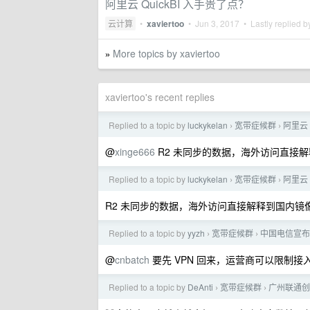
阿里云 QuickBI 入手贵了点？
云计算
•
xaviertoo
•
Jun 3, 2017
• Lastly replied 
More topics by xaviertoo
»
xaviertoo's recent replies
Replied to a topic by
luckykelan
宽带症候群
阿里云 
›
›
@
xinge666
R2 未同步的数据，海外访问直接
Replied to a topic by
luckykelan
宽带症候群
阿里云 
›
›
R2 未同步的数据，海外访问直接解释到国内镜
Replied to a topic by
yyzh
宽带症候群
中国电信宣布在
›
›
@
cnbatch
要先 VPN 回来，运营商可以限制接入
Replied to a topic by
DeAnti
宽带症候群
广州联通创维 
›
›