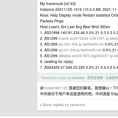
My traceroute [v0.93]
instance-20211125-1516 (10.0.0.88) 2021-1
Keys: Help Display mode Restart statistics Order
Packets Pings
Host Loss% Snt Last Avg Best Wrst StDev
1. AS31898 140.91.234.46 0.0% 21 0.3 0.3 0.2
2. AS1299
oracle-svc073244-ic361051.ip.twel
3. AS1299
sjo-b21-link.ip.twelve99.net
0.0% 21 
4. AS1299
sjo-b1-link.ip.twelve99.net
0.0% 21 0
5. AS1299
alibaba-svc067820-lag003031.ip.tw
6. (waiting for reply)
7. AS24429 47.246.23.220 0.0% 21 0.4 0.5 0.4
Replied to a topic by
xaviertoo
宽带症候群
北美经阿
›
›
@
mason961125
感谢您的解答。我想确认一下域名透过
中间源对于用户来说是透明的吧，中间源是 Edg
More replies by xaviertoo
»