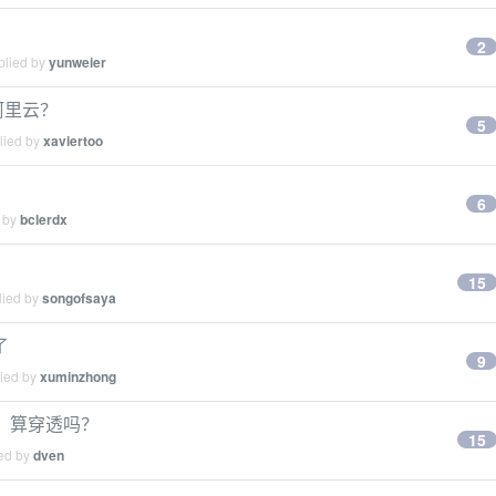
2
plied by
yunweier
阿里云？
5
lied by
xaviertoo
6
d by
bclerdx
15
lied by
songofsaya
了
9
lied by
xuminzhong
p，算穿透吗？
15
ied by
dven