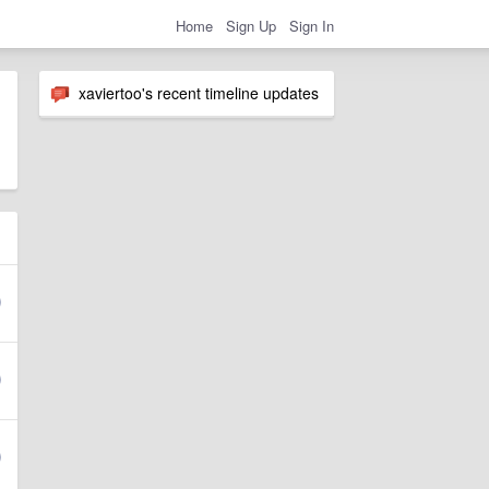
Home
Sign Up
Sign In
xaviertoo's recent timeline updates