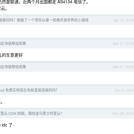
然是联通，近两个月出国都走 AS4134 电信了。
里云。
很郁闷吗？我做了一个带你从第一视角环游世界的小游戏
Apr 11, 202
的区块链祭组思路
Mar 27, 202
儿的生意更好
的区块链祭组思路
Mar 27, 202
 Cloud 免费实例现在有能直接连接的吗？
Dec 6, 202
证。
里云 CDN 回国，需绕道乌黑兰阿里云？
Nov 26, 202
idc 了