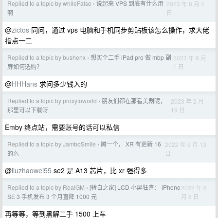
Replied to a topic by whileFalse
说起来 VPS 到底有什么用
2023 年 8 月 4
›
日
啊
@
zictos
同问，通过 vps 电脑和手机同步剪贴板该怎么操作，求大佬
指点一二
Replied to a topic by bushenx
想买个二手 iPad pro 做 mbp 副
2023 年 6 月
›
1 日
屏如何选购？
@
HHHans
求问多少钱入的
Replied to a topic by proxytoworld
朋友们都在那看美剧呢，
2023 年 2 月
›
19 日
那里可以下载呀
Emby 终点站，需要账号的话可以私信
Replied to a topic by JamboSmile
蹲一个， XR 有更新 16
2022 年 9 月 13
›
日
的么
@
liuzhaowei55
se2 是 A13 芯片，比 xr 强得多
Replied to a topic by RealGM
[转自之家] LCD 小屏狂喜： iPhone
2022 年 6
›
月 6 日
SE 3 手机发布 3 个月直降 1000 元
再等等，等到黑解二手 1500 上车