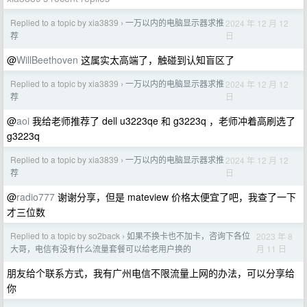
Replied to a topic by xia3839
一万以内的电脑显示器求推
2024 年 12 月 12
›
日
荐
@
WillBeethoven
这属实太高端了，触碰到认知盲区了
Replied to a topic by xia3839
一万以内的电脑显示器求推
2024 年 12 月 12
›
日
荐
@
aoi
我给老师推荐了 dell u3223qe 和 g3223q ，老师冲着高刷选了
g3223q
Replied to a topic by xia3839
一万以内的电脑显示器求推
2024 年 12 月 12
›
日
荐
@
radio777
谢谢分享，但是 mateview 价格太便宜了吧，我查了一下
才三位数
Replied to a topic by so2back
如果不换卡也不加卡，咨询下各位
2023 年 8
›
月 11 日
大哥，电信有没有什么流量套餐可以给老用户换的
朋友给个联系方式，我有广州电信不限流量上网的办法，可以分享给
你