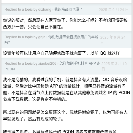
Replied to a topic by dizhang
我的精品网也没了
2025 年 9 月 24 日
›
你说的都对，然后现在人家弄你了，你能怎么样呢？不考虑国情硬搞
西方那一套，只会让自己不自在。
Replied to a topic by ghjh
你们数据库会直接存用户的年龄
2025 年 9 月 24
›
日
吗？
设置年龄可以让用户自己随便修改不就完事了，以前 QQ 就这样
Replied to a topic by xiaobei206
怎样限制手机抖音 APP 跑
2025 年 3 月 10
›
日
PCDN
我不是乱猜的，我看过我的手机，就是抖音有大流量，QQ 音乐没啥
流量，然后对比中国移动 APP 的流量统计，很明显抖音的流量有问
题，不是抖音在当节点上传数据就是在从其他非免流域名 IP 的 PCDN
节点下载数据。这是肯定不会错的。
所以现在的问题就是怎么屏蔽这个，我就是懒癌犯了，以为可能有人
早就发现了，然后有现成的轮子。
我觉得先抓包，多屏蔽点抖音的 PCDN 域名应该就能改善很多