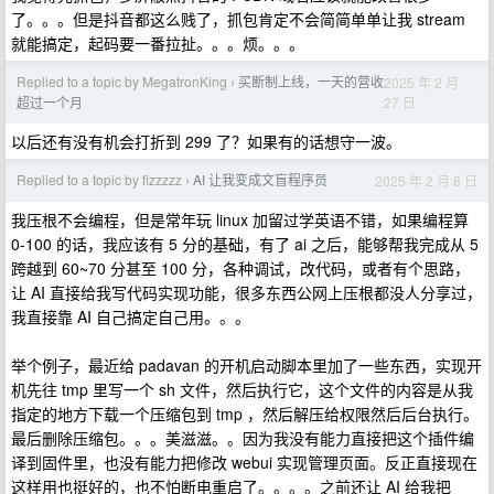
了。。。但是抖音都这么贱了，抓包肯定不会简简单单让我 stream
就能搞定，起码要一番拉扯。。。烦。。。
Replied to a topic by MegatronKing
买断制上线，一天的营收
2025 年 2 月
›
27 日
超过一个月
以后还有没有机会打折到 299 了？如果有的话想守一波。
Replied to a topic by fizzzzz
AI 让我变成文盲程序员
2025 年 2 月 8 日
›
我压根不会编程，但是常年玩 linux 加留过学英语不错，如果编程算
0-100 的话，我应该有 5 分的基础，有了 ai 之后，能够帮我完成从 5
跨越到 60~70 分甚至 100 分，各种调试，改代码，或者有个思路，
让 AI 直接给我写代码实现功能，很多东西公网上压根都没人分享过，
我直接靠 AI 自己搞定自己用。。。
举个例子，最近给 padavan 的开机启动脚本里加了一些东西，实现开
机先往 tmp 里写一个 sh 文件，然后执行它，这个文件的内容是从我
指定的地方下载一个压缩包到 tmp ，然后解压给权限然后后台执行。
最后删除压缩包。。。美滋滋。。因为我没有能力直接把这个插件编
译到固件里，也没有能力把修改 webui 实现管理页面。反正直接现在
这样用也挺好的，也不怕断电重启了。。。。之前还让 AI 给我把