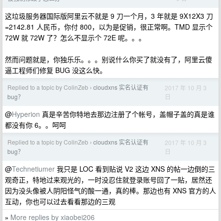
这垃圾服务器国际版阿里云不就是 9 刀一个月，3 年就是 9X12X3 刀
=2142.81 人民币，你付 800，以为是促销，很正常啊。TMD 显示个
72W 就 72W 了？怎么不显示个 72E 呢。。。
然而问题就是，你独乐乐。。。别说什么你买了就没有了，阿里云傻
逼工程师们修复 BUG 没这么快。
Replied to a topic by ColinZeb
cloudxns 实名认证有
2017 年 10 月 3
›
日
bug？
@
Hyperion
真是辛苦你特地去那边注册了个帐号，盖帽子盖的真是谁
都没有你 6。。呵呵
Replied to a topic by ColinZeb
cloudxns 实名认证有
2017 年 10 月 3
›
日
bug？
@
Technetiumer
我只是 LOC 看到贴说 V2 这边 XNS 的帖一边倒的三
观奇正，特地过来观光的，一时没忍住就登录账号回了一贴，居然还
因为没头像被人阴阳怪气的酸一通，真的棒。那边也有 XNS 官方的人
互动，你也可以过去看看那边的三观
More replies by xiaobei206
»