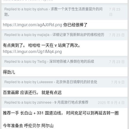
Replied to a topic by qishua
求教一个关于性生活质量提升的问
7 月 23
›
日
题。
https://i.imgur.com/agAJ0Rd.png
你已经很棒了
Replied to a topic by majiajia
详细记录下我新鲜出炉的维权经历
7 月 23 日
›
有点爽到了。 哈哈哈 一天在 v 站爽了两次。
https://i.imgur.com/Ug1iMq4.png
Replied to a topic by TieSg
深圳地铁被人推倒在地的后续
7 月 23 日
›
得劲儿
Replied to a topic by Lukeeeee
北京休息日骑摩托的好去处
7 月 9 日
›
百里画廊 应该还行。 就是有点远
Replied to a topic by zshineee
9 月底旅行地点求推荐
2025 年 9 月 4 日
›
推荐一手 长白山 + 331 国道沿线， 时间充足可以到再延吉转一圈
今年准备去 呼伦贝尔 阿尔山