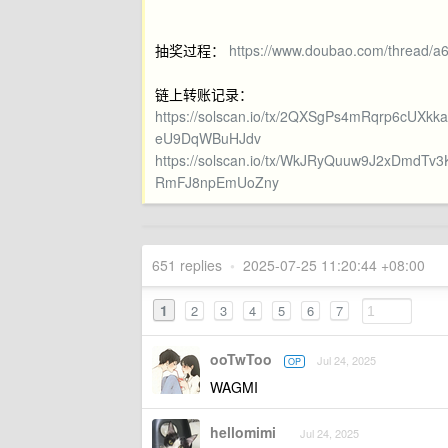
抽奖过程：
https://www.doubao.com/thread/
链上转账记录：
https://solscan.io/tx/2QXSgPs4mRqrp6cU
eU9DqWBuHJdv
https://solscan.io/tx/WkJRyQuuw9J2xDm
RmFJ8npEmUoZny
651 replies
•
2025-07-25 11:20:44 +08:00
1
2
3
4
5
6
7
ooTwToo
Jul 24, 2025
OP
WAGMI
hellomimi
Jul 24, 2025