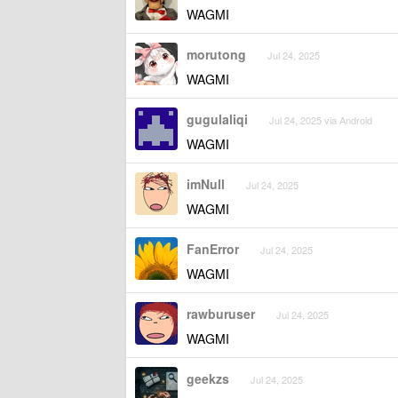
WAGMI
morutong
Jul 24, 2025
WAGMI
gugulaliqi
Jul 24, 2025 via Android
WAGMI
imNull
Jul 24, 2025
WAGMI
FanError
Jul 24, 2025
WAGMI
rawburuser
Jul 24, 2025
WAGMI
geekzs
Jul 24, 2025