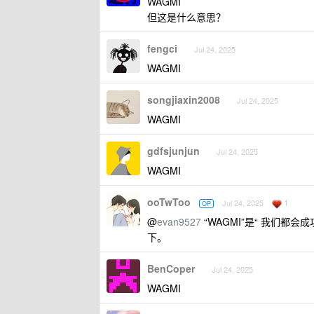
WAGMI
但这是什么意思？
fengci
Jul 24, 2025
WAGMI
songjiaxin2008
Jul 24, 2025
WAGMI
gdfsjunjun
Jul 24, 2025
WAGMI
ooTwToo
1
Jul 24, 2025
OP
@
evan9527
“WAGMI”是“ 我们
下。
BenCoper
Jul 24, 2025
WAGMI