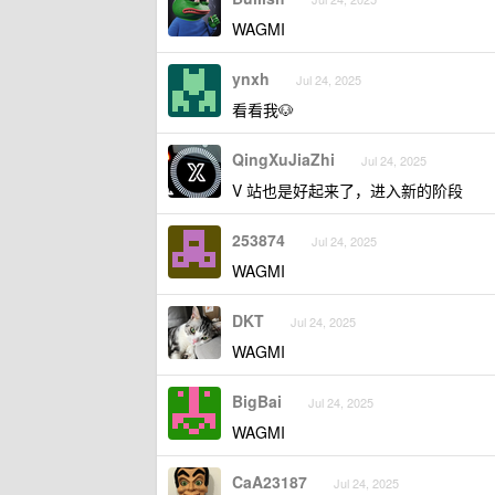
WAGMI
ynxh
Jul 24, 2025
看看我🐶
QingXuJiaZhi
Jul 24, 2025
V 站也是好起来了，进入新的阶段
253874
Jul 24, 2025
WAGMI
DKT
Jul 24, 2025
WAGMI
BigBai
Jul 24, 2025
WAGMI
CaA23187
Jul 24, 2025