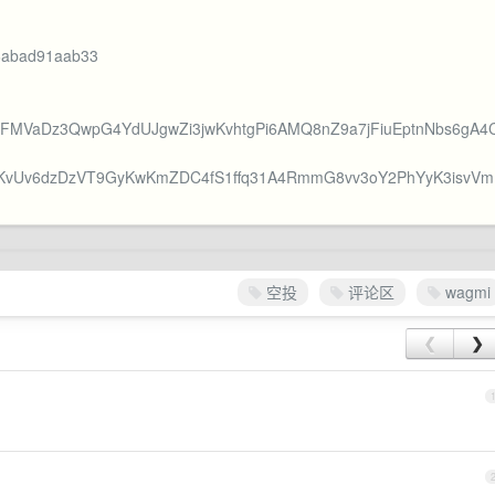
a6abad91aab33
XkkaFMVaDz3QwpG4YdUJgwZi3jwKvhtgPi6AMQ8nZ9a7jFiuEptnNbs6gA4
dTv3KvUv6dzDzVT9GyKwKmZDC4fS1ffq31A4RmmG8vv3oY2PhYyK3isvVm
空投
评论区
wagmi
❮
❯