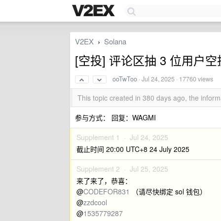
V2EX
Solana
›
[空投] 评论区抽 3 位用户空投 
ooTwToo
·
Jul 24, 2025
· 17760 views
This topic created in 380 days ago, the info
参与方式： 回复：WAGMI
Supplement 1 ·
Jul 24, 2025
截止时间 20:00 UTC+8 24 July 2025
Supplement 2 ·
Jul 25, 2025
来了来了，恭喜：
@
CODEFOR831
（请尽快绑定 sol 钱包）
@
zzdcool
@
1535779287