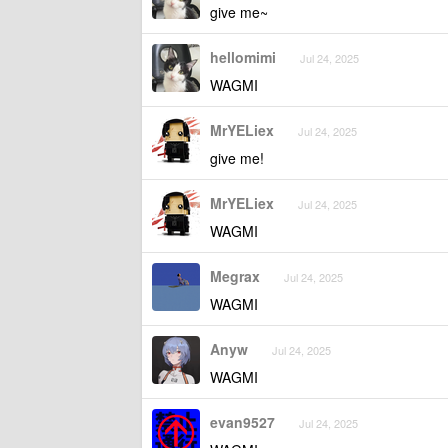
give me~
hellomimi
Jul 24, 2025
WAGMI
MrYELiex
Jul 24, 2025
give me!
MrYELiex
Jul 24, 2025
WAGMI
Megrax
Jul 24, 2025
WAGMI
Anyw
Jul 24, 2025
WAGMI
evan9527
Jul 24, 2025