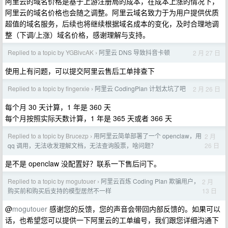
阿里云的域名价格是基于上游注册局的成本，在成本上涨的情况下，
阿里云的域名价格也会随之调整。阿里云域名致力于为用户提供优质
超值的域名服务，后续也将继续根据域名成本的变化，及时合理地调
整（下调/上涨）域名价格，感谢理解与支持。
Replied to a topic by YGBlvcAK
阿里云 DNS 导致抖音卡顿
2 月 27 日
›
使用上有问题，可以提交阿里云售后工单排查下
Replied to a topic by fingerxie
阿里云 CodingPlan 计划太坑了吧
2 月 26 日
›
每个月 30 天计算，1 年是 360 天
每个月按照实际天数计算，1 年是 365 天或者 366 天
Replied to a topic by Brucezp
用阿里云简单部署了一个 openclaw，用
2 月
›
26 日
qq 调用，无法收发理解文档，无法查询股票，啥问题？
是不是 openclaw 没配置好？联系一下售后问下。
Replied to a topic by mogutouer
阿里云百炼 Coding Plan 欺骗用户，
2 月
›
13 日
购买前和购买后支持的模型居然不一样
@
mogutouer
感谢您的反馈，您的声音会带回内部反馈的。如果可以
话，也希望您可以提供一下阿里云的工单编号，我们跟您详细沟通下