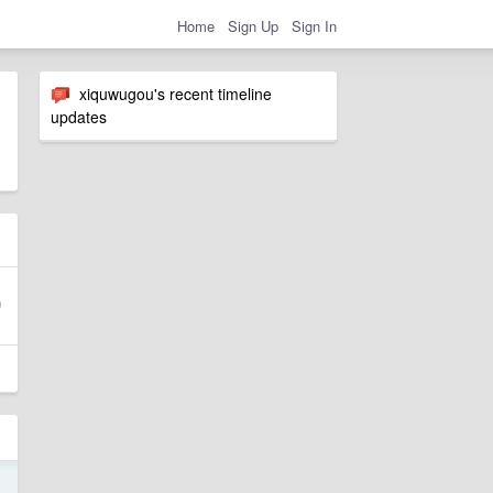
Home
Sign Up
Sign In
xiquwugou's recent timeline
updates
8