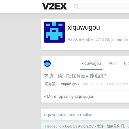
xiquwugou
V2EX member #71375, joined on 
xiquwugou
提问
技
求助：请问社保有无可能追缴？
问与答
•
xiquwugou
•
Jul 26, 2024
• Lastly replied
More topics by xiquwugou
»
xiquwugou's recent replies
Replied to a topic by
AuroraCC
生活
如果是你们，
›
›