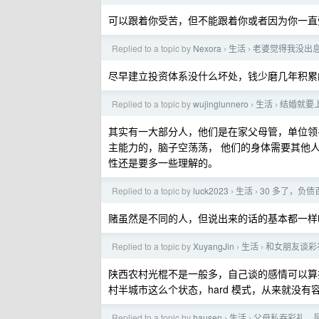
可以跟着你受苦，但不能跟着你或者因为你一直
Replied to a topic by
Nexora
生活
老婆觉得我没出
›
›
尽早建立投资体系没什么坏处，钱少磨几年积累
Replied to a topic by
wujinglunnero
生活
结婚就要
›
›
其实有一大部分人，他们是在家父母管，单位领
主能力的，脑子空荡荡， 他们的身体需要其他
性还是要多一些理解的。
Replied to a topic by
luck2023
生活
30 多了，负
›
›
赌虽然是不同的人，但说出来的话的基本都一样
Replied to a topic by
XuyangJin
生活
和女朋友谈彩礼
›
›
陕西农村光棍不是一般多，自己谈的感情可以算
村半城市这么个状态，hard 模式，从来就没有
Replied to a topic by
hausen
生活
父母私吞彩礼，
›
›