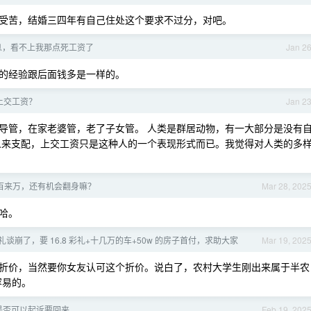
受苦，结婚三四年有自己住处这个要求不过分，对吧。
息，看不上我那点死工资了
Jan 2
的经验跟后面钱多是一样的。
上交工资？
Jan 2
导管，在家老婆管，老了子女管。 人类是群居动物，有一大部分是没有
人来支配，上交工资只是这种人的一个表现形式而已。我觉得对人类的多
债百来万，还有机会翻身嘛？
Mar 28, 202
哈。
谈崩了，要 16.8 彩礼+十几万的车+50w 的房子首付，求助大家
Mar 19, 202
折价，当然要你女友认可这个折价。说白了，农村大学生刚出来属于半农
容易的。
是否可以起诉要回来
Feb 19, 202