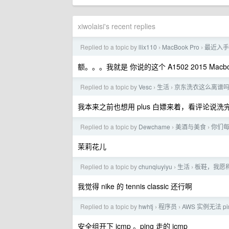
xiwolaisi's recent replies
Replied to a topic by
llix110
MacBook Pro
最近入手的一
›
›
额。。。我就是 你说的这个 A1502 2015 Macb
Replied to a topic by
Vesc
生活
京东洗衣这么离谱
›
›
我本来之前也想用 plus 白嫖来着，看评论说
Replied to a topic by
Dewchame
美酒与美食
你们
›
›
茉莉花儿
Replied to a topic by
chunqiuyiyu
生活
板鞋，我愿
›
›
我觉得 nike 的 tennis classic 还行啊
Replied to a topic by
hwhtj
程序员
AWS 实例无法 p
›
›
安全组开下 icmp 。ping 走的 icmp