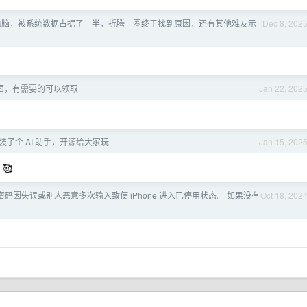
苹果电脑，被系统数据占据了一半，折腾一圈终于找到原因，还有其他难友示
Dec 8, 202
面，有需要的可以领取
Jan 22, 202
s 装了个 AI 助手，开源给大家玩
Jan 15, 202
🥰
锁屏密码因失误或别人恶意多次输入致使 iPhone 进入已停用状态。 如果没有
Oct 18, 202