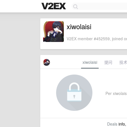
xiwolaisi
V2EX member #452559, joined on
xiwolaisi
提问
技
Per xiwolaisi
Deals
info,