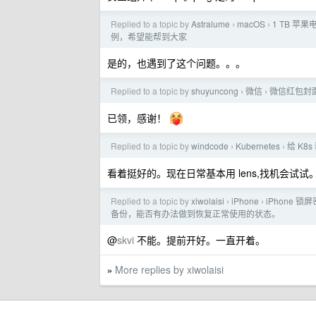
Replied to a topic by
Astralume
macOS
1 TB 
›
›
例，希望能帮到大家
是的，也遇到了这个问题。。。
Replied to a topic by
shuyuncong
微信
微信红包封
›
›
已领，感谢！
Replied to a topic by
windcode
Kubernetes
给 K8
›
›
看着挺好的。现在日常基本用 lens,找机会试试。
Replied to a topic by
xiwolaisi
iPhone
iPhone 
›
›
备份，能否有办法做到恢复正常使用的状态。
@
skvi
不能。提前开好。一直开着。
More replies by xiwolaisi
»