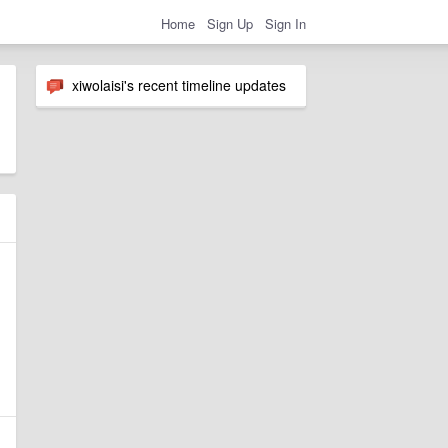
Home
Sign Up
Sign In
xiwolaisi's recent timeline updates