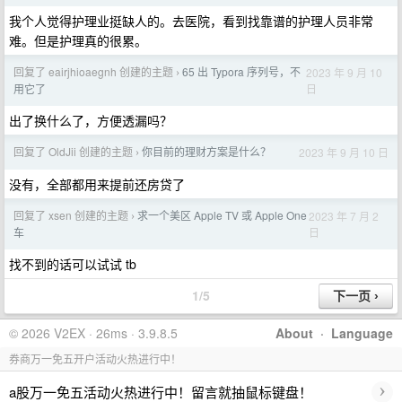
我个人觉得护理业挺缺人的。去医院，看到找靠谱的护理人员非常
难。但是护理真的很累。
回复了 eairjhioaegnh 创建的主题
65 出 Typora 序列号，不
2023 年 9 月 10
›
日
用它了
出了换什么了，方便透漏吗？
回复了 OldJii 创建的主题
你目前的理财方案是什么？
2023 年 9 月 10 日
›
没有，全部都用来提前还房贷了
回复了 xsen 创建的主题
求一个美区 Apple TV 或 Apple One
2023 年 7 月 2
›
日
车
找不到的话可以试试 tb
1/5
© 2026 V2EX · 26ms · 3.9.8.5
About
·
Language
券商万一免五开户活动火热进行中！
›
a股万一免五活动火热进行中！留言就抽鼠标键盘！