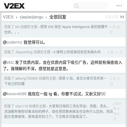
V2EX
xjepiaojiangu
全部回复
回复总数
94
›
›
回复了 klii 创建的主题
感觉 iOS 现在 Apple Intelligence 真的挺绷不
4 月 25
›
日
住的。。。
@
codermz
我觉得可以。
回复了 JieyueXing 创建的主题
X 推特上的低保目前还有搞头吗
4 月 11 日
›
@
zktz
发了优质内容，会在优质内容下吸引广告，这样就有保底收入
了。我理解的不深，感觉就是这意思。
回复了 wKong753900 创建的主题
感恩 V 站，各位大佬可否共享一
3 月 11
›
日
下自己的珍藏
@
kevon4096
我现在一般 tg 看，你要不试试，又新又好🙂‍↕️
2024
回复了 v2er119 创建的主题
大家每日用的三洗化学品：洗面，洗头，
›
年 9
洗澡都有哪些印象深刻的牌子，现在感觉换来换去也没有什么区别，而且
月 6
配方变换很快，原来喜欢的几个，下次再买可能就没了。
日