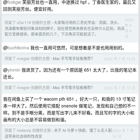
@
fxxkgw
芙丽芳丝也一直用，中途换过 hpf ，丁香医生家的，最后又
回到芙丽芳丝。便宜好用。
2024
回复了 v2er119 创建的主题
大家每日用的三洗化学品：洗面，洗头，
›
年 9
洗澡都有哪些印象深刻的牌子，现在感觉换来换去也没有什么区别，而且
月 6
配方变换很快，原来喜欢的几个，下次再买可能就没了。
日
@
buchikoma
我也一直用可悠然，可是想着是不是也用用别的。
回复了 nnegier 创建的主题
Mac 手写笔手绘板推荐？
2024 年 7 月 14 日
›
@
yinmin
我退货了。因为还有一个原因是 651 太大了，比我的笔记本
还长。
回复了 nnegier 创建的主题
Mac 手写笔手绘板推荐？
2024 年 7 月 14 日
›
我在闲鱼上买了一个 wacom pth 651 ，好大一只，和我的 13 寸笔记
本一样大了。然后使用它搭配 onenote 做笔记，发现和自己想的不一
样。到不是手眼分离，而是写出字儿来不好看。而且写的字的大小和
画布的大小总是不容易做到和谐。
回复了 mokevip 创建的主题
关于 AI 与萝卜快跑、饿了么无人配
2024 年 7 月
›
14 日
送带来社会结构性改变