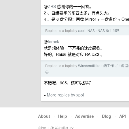
@
ZRS
感谢你的一一回答。
2 、自组要学的东西太多，有点头大。
4 、是 6 盘分配：两盘 Mirror + 一盘备份 
Replied to a topic by
xpol
NAS
NAS 新手问题
›
›
@
ferock
就是想体验一下万兆的速度感😄。
好的，Raid6 就是对应 RAIDZ2 。
Replied to a topic by
WiredcraftHire
酷工作
[上海·
›
›
🌝
不错哦，965，还可以远程
More replies by xpol
»
About
·
Help
·
Advertise
·
Blog
·
API
创意工作者们的社区