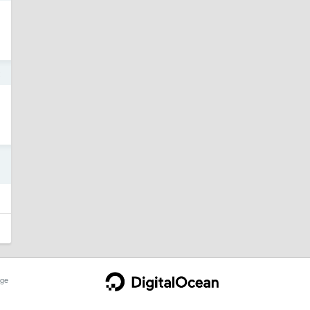
2
1
ge