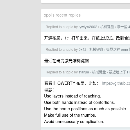
xpol's recent replies
Replied to a topic by
tywtyw2002
机械键盘
求一些 
›
›
开源布局，1:1 打印出来，在纸上试试。改到
Replied to a topic by
0x42
机械键盘
极昼这种 oem
›
›
最近在研究激光雕刻键帽
Replied to a topic by
stanjia
机械键盘
最近迷上了 H
›
›
看看非 QWERTY 布局，比如：
https://github
理念：
Use layers instead of reaching.
Use both hands instead of contortions.
Use the home positions as much as possible.
Make full use of the thumbs.
Avoid unnecessary complication.