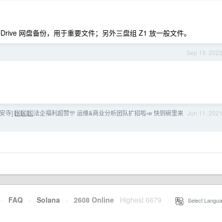
+ OneDrive 网盘备份，用于重要文件；另外三盘组 Z1 放一般文件。
Sep 19, 202
静安寺] 9️⃣6️⃣5️⃣法企福利超赞🎊 运维&商业分析团队扩招啦📣 快到碗里来
Jun 11, 202
·
FAQ
·
Solana
·
2608 Online
Highest 6679
·
Select Langua