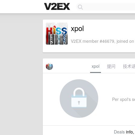
xpol
V2EX member #46679, joined on 
xpol
提问
技术
Per xpol's se
Deals
info,