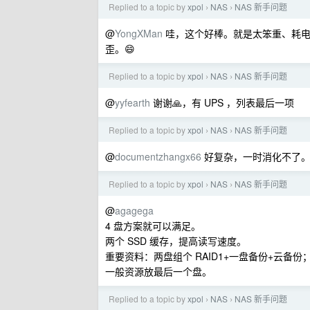
Replied to a topic by
xpol
NAS
NAS 新手问题
›
›
@
YongXMan
哇，这个好棒。就是太笨重、耗电
歪。😄
Replied to a topic by
xpol
NAS
NAS 新手问题
›
›
@
yyfearth
谢谢🙏，有 UPS ，列表最后一项
Replied to a topic by
xpol
NAS
NAS 新手问题
›
›
@
documentzhangx66
好复杂，一时消化不了
Replied to a topic by
xpol
NAS
NAS 新手问题
›
›
@
agagega
4 盘方案就可以满足。
两个 SSD 缓存，提高读写速度。
重要资料：两盘组个 RAID1+一盘备份+云备份
一般资源放最后一个盘。
Replied to a topic by
xpol
NAS
NAS 新手问题
›
›